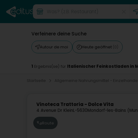
Verfeinere deine Suche
Autour de moi
Heute geöffnet
(0)
1
Italienischer Feinkostladen in
Ergebnis(se) für
Startseite
Allgemeine Nahrungsmittel - Einzelhande
Vinoteca Trattoria - Dolce Vita
4 Avenue Dr Klein
L-5630
Mondorf-les-Bains (Mun
Route