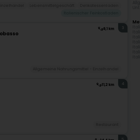
All
Einzelhandel
Lebensmittelgeschäft
Delikatessenladen
Unt
Italienischer Feinkostladen
Me
Ita
3
9,1 km
Ita
pobasso
Ita
Ita
Ita
Ita
Ita
Allgemeine Nahrungsmittel - Einzelhandel
4
11,2 km
Restaurant
5