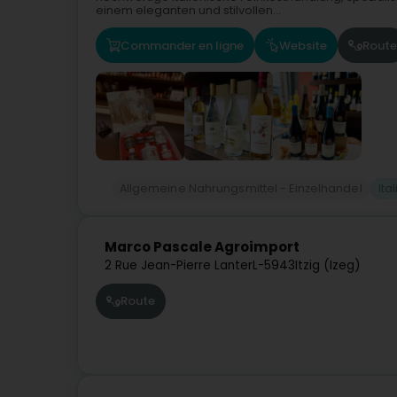
einem eleganten und stilvollen...
Commander en ligne
Website
Route
Allgemeine Nahrungsmittel - Einzelhandel
Ita
Marco Pascale Agroimport
2 Rue Jean-Pierre Lanter
L-5943
Itzig (Izeg)
Route