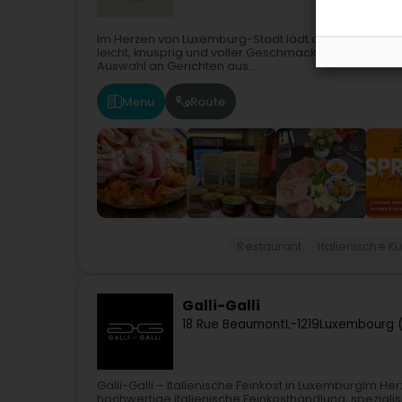
Im Herzen von Luxemburg-Stadt lädt das Restaurant 
leicht, knusprig und voller Geschmack. Inspiriert von
Auswahl an Gerichten aus...
Menu
Route
Restaurant
Italienische K
Galli-Galli
18 Rue Beaumont
L-1219
Luxembourg 
Galli-Galli – Italienische Feinkost in LuxemburgIm He
hochwertige italienische Feinkosthandlung, spezialisi