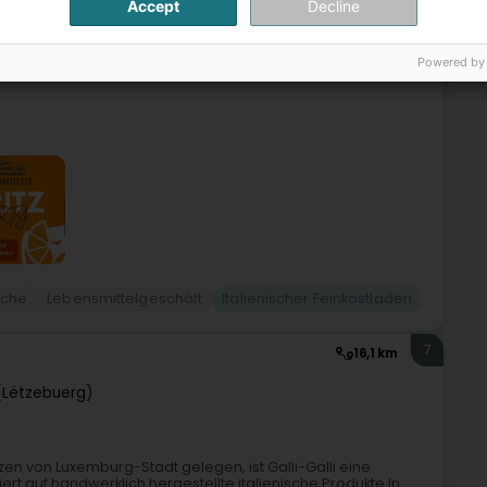
Accept
Decline
Romulus Sie ein, die echte römische Pinsa zu entdecken –
Powered by
 der römischen Küche bietet diese italienische Pinseria eine
üche
Lebensmittelgeschäft
Italienischer Feinkostladen
7
16,1 km
(Lëtzebuerg)
rzen von Luxemburg-Stadt gelegen, ist Galli-Galli eine
ert auf handwerklich hergestellte italienische Produkte.In