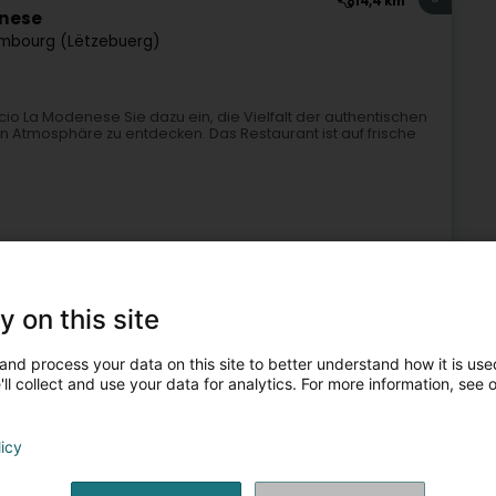
14,4 km
enese
mbourg (Lëtzebuerg)
cio La Modenese Sie dazu ein, die Vielfalt der authentischen
n Atmosphäre zu entdecken. Das Restaurant ist auf frische
y on this site
and process your data on this site to better understand how it is used
rant
Italienische Spezialität
Italienischer Feinkostladen
ll collect and use your data for analytics. For more information, see 
6
15,3 km
licy
(Lëtzebuerg)