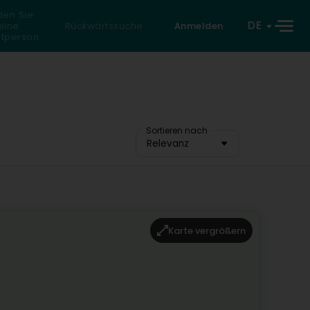
den Sie
DE
eine
Rückwärtssuche
Anmelden
atperson
Sortieren nach
Relevanz
Karte vergrößern