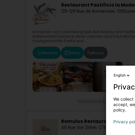
Restaurant Pastificio la Mod
125-129 Rue de Bonnevoie
L-1261
Luxe
Im Herzen von Luxemburg lädt das Restaurant Pastifi
italienischen Küche in einer warmen und freundliche
hausgemachte Pasta und...
Website
Menu
Route
English
Privac
We collect 
Italienische Küche
Restau
accept, we'
policy.
Romulus Restaurant
Privacy po
46 Rue Ste Zithe
L-2763
Luxembourg 