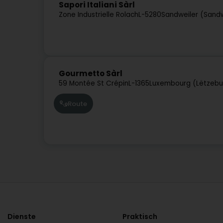
Sapori Italiani Sàrl
Zone Industrielle Rolach
L-5280
Sandweiler (Sandw
Gourmetto Sàrl
59 Montée St Crépin
L-1365
Luxembourg (Lëtzebu
Route
Dienste
Praktisch