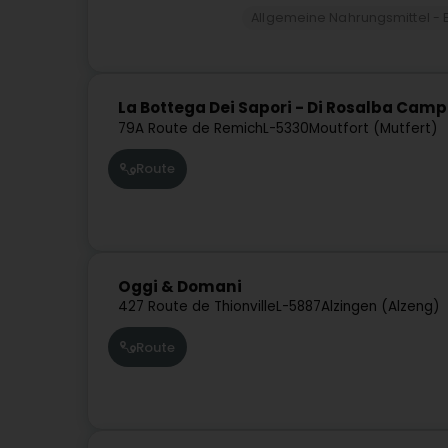
Allgemeine Nahrungsmittel - 
La Bottega Dei Sapori - Di Rosalba Cam
79A Route de Remich
L-5330
Moutfort (Mutfert)
Route
Oggi & Domani
427 Route de Thionville
L-5887
Alzingen (Alzeng)
Route