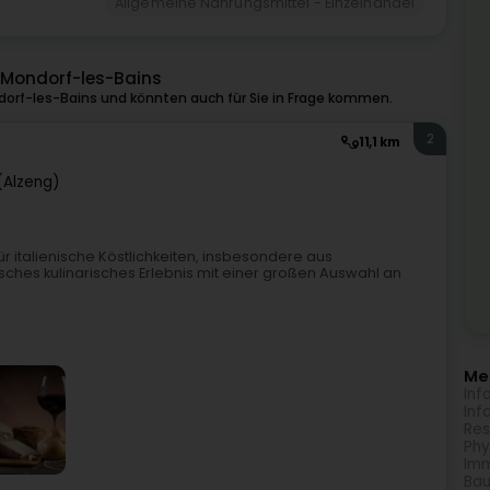
Allgemeine Nahrungsmittel - Einzelhandel
n Mondorf-les-Bains
orf-les-Bains und könnten auch für Sie in Frage kommen.
2
11,1 km
(Alzeng)
für italienische Köstlichkeiten, insbesondere aus
isches kulinarisches Erlebnis mit einer großen Auswahl an
Meh
Inf
Inf
Res
Phy
Imm
Bau