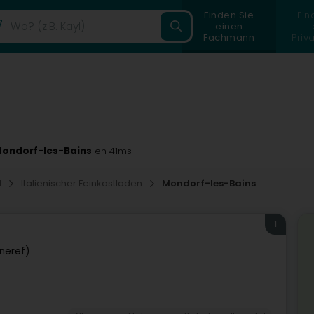
Finden Sie
Fin
einen
Fachmann
Priv
 Mondorf-les-Bains
en 41ms
l
Italienischer Feinkostladen
Mondorf-les-Bains
1
neref)