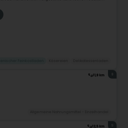
lienischer Feinkostladen
Käsereien
Delikatessenladen
8
11,9 km
Allgemeine Nahrungsmittel - Einzelhandel
9
12,5 km