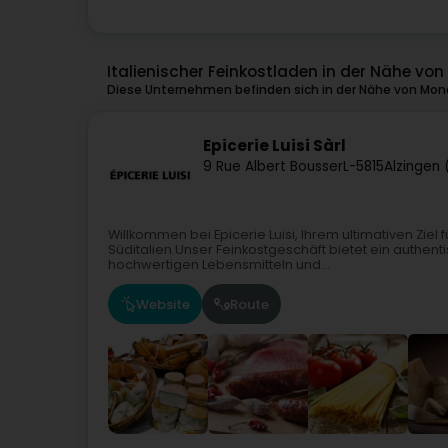
Italienischer Feinkostladen in der Nähe vo
Diese Unternehmen befinden sich in der Nähe von Mond
Epicerie Luisi Sàrl
9 Rue Albert Bousser
L-5815
Alzingen 
Willkommen bei Epicerie Luisi, Ihrem ultimativen Ziel 
Süditalien.Unser Feinkostgeschäft bietet ein authent
hochwertigen Lebensmitteln und...
Website
Route