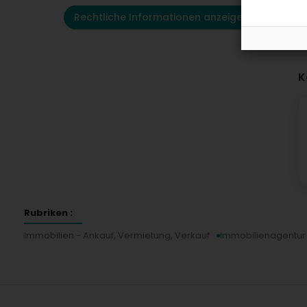
Rechtliche Informationen anzeigen
K
Rubriken :
Immobilien - Ankauf, Vermietung, Verkauf
Immobilienagentur