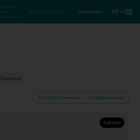
den Sie
DE
eine
Rückwärtssuche
Anmelden
atperson
Anreise
Rechtliche Hinweise
Kontaktpersonen
Route