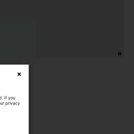
. If you
our privacy