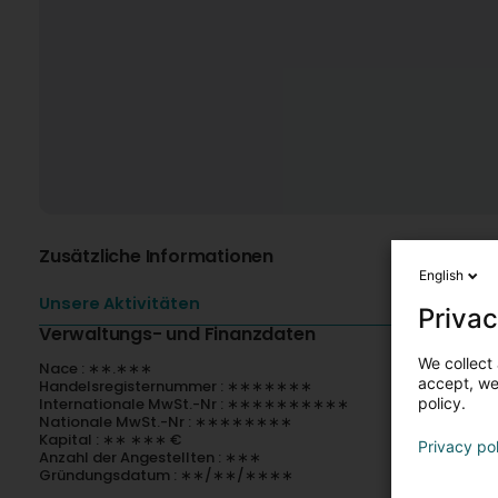
Zusätzliche Informationen
English
Unsere Aktivitäten
Privac
Verwaltungs- und Finanzdaten
We collect 
Nace : ∗∗.∗∗∗
accept, we'
Handelsregisternummer : ∗∗∗∗∗∗∗
Internationale MwSt.-Nr : ∗∗∗∗∗∗∗∗∗∗
policy.
Nationale MwSt.-Nr : ∗∗∗∗∗∗∗∗
Kapital : ∗∗ ∗∗∗ €
Privacy po
Anzahl der Angestellten : ∗∗∗
Gründungsdatum : ∗∗/∗∗/∗∗∗∗