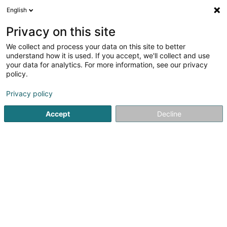
English
DE
Privacy on this site
We collect and process your data on this site to better
Verfeinere deine Suche
understand how it is used. If you accept, we'll collect and use
your data for analytics. For more information, see our privacy
Autour de moi
Heute geöffnet
(0)
policy.
1
Nähkurse in Maxéville
Ergebnis(se) für
en 40ms
Privacy policy
Startseite
Stoffe und Textilien
Nähkurse
Maxéville
Accept
Decline
1
L'atelier d'Erminia
2 Rue Jean Jaurès
F-54320
Maxéville
Stoffe und Textilien