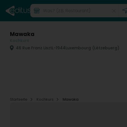
Mawaka
Kochkurs
46 Rue Franz Liszt
L-1944
Luxembourg (Lëtzebuerg)
Startseite
Kochkurs
Mawaka