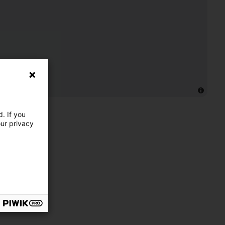
. If you
our privacy