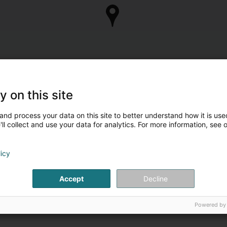
y on this site
and process your data on this site to better understand how it is used
ll collect and use your data for analytics. For more information, see 
licy
Accept
Decline
Powered by