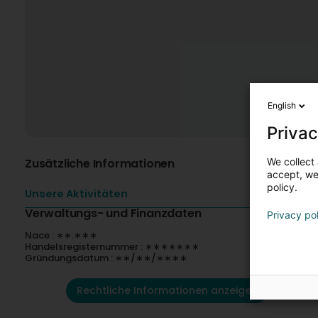
English
Privac
We collect 
Zusätzliche Informationen
accept, we'
policy.
Unsere Aktivitäten
Verwaltungs- und Finanzdaten
Privacy po
Nace : ∗∗.∗∗∗
Handelsregisternummer : ∗∗∗∗∗∗∗
Gründungsdatum : ∗∗/∗∗/∗∗∗∗
Rechtliche Informationen anzeigen