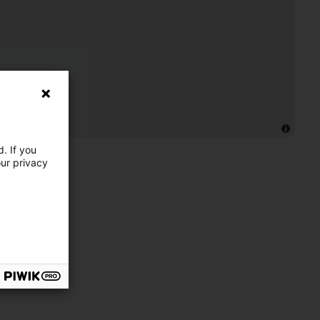
. If you
our privacy