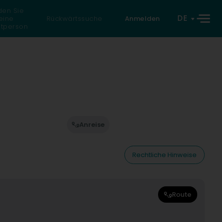
den Sie
DE
eine
Rückwärtssuche
Anmelden
atperson
Anreise
Rechtliche Hinweise
Route