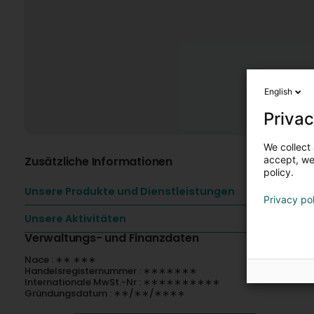
English
Privac
We collect 
Zusätzliche Informationen
accept, we'
policy.
Unsere Produkte und Dienstleistungen
Privacy po
Unsere Aktivitäten
Verwaltungs- und Finanzdaten
Nace : ∗∗.∗∗∗
Handelsregisternummer : ∗∗∗∗∗∗∗
Internationale MwSt.-Nr : ∗∗∗∗∗∗∗∗∗∗
Gründungsdatum : ∗∗/∗∗/∗∗∗∗