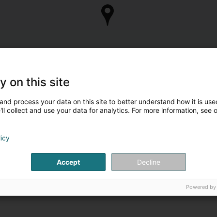
y on this site
and process your data on this site to better understand how it is used
ll collect and use your data for analytics. For more information, see 
licy
Accept
Decline
Powered by