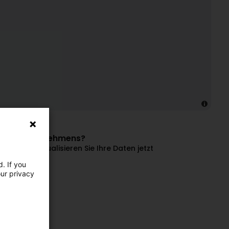
dieses Unternehmens?
en und aktualisieren Sie Ihre Daten jetzt
. If you
 verwalten
our privacy