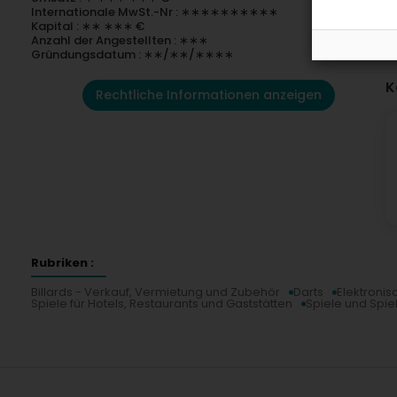
Internationale MwSt.-Nr : ∗∗∗∗∗∗∗∗∗∗
Kapital : ∗∗ ∗∗∗ €
Anzahl der Angestellten : ∗∗∗
Gründungsdatum : ∗∗/∗∗/∗∗∗∗
K
Rechtliche Informationen anzeigen
Rubriken :
Billards - Verkauf, Vermietung und Zubehör
Darts
Elektronis
Spiele für Hotels, Restaurants und Gaststätten
Spiele und Spie