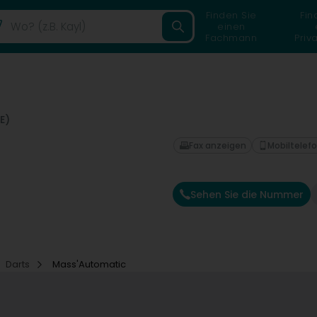
Finden Sie
Fin
einen
Fachmann
Priv
E)
Fax anzeigen
Mobiltelef
Sehen Sie die Nummer
Darts
Mass'Automatic