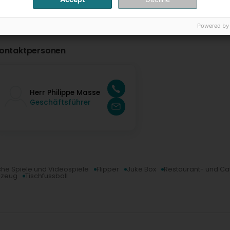
Powered by
ontaktpersonen
Herr Philippe Masse
Geschäftsführer
che Spiele und Videospiele
Flipper
Juke Box
Restaurant- und Ca
lzeug
Tischfussball