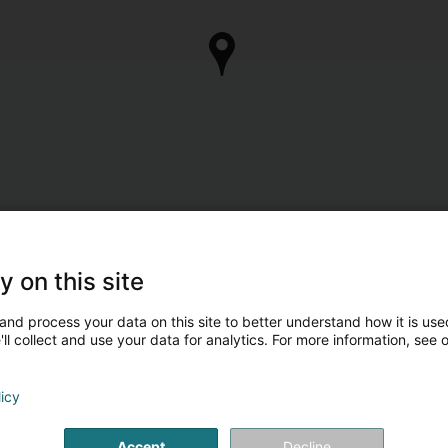
Sind Sie der Eigentümer 
y on this site
Übernehmen Sie die Kontrolle über Ihr Unternehm
and process your data on this site to better understand how it is used
Mein Unternehmen
ll collect and use your data for analytics. For more information, see 
licy
Accept
Decline