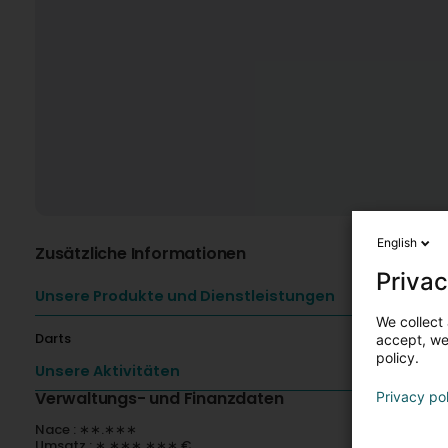
English
Zusätzliche Informationen
Privac
Unsere Produkte und Dienstleistungen
We collect 
Darts
accept, we'
policy.
Unsere Aktivitäten
Verwaltungs- und Finanzdaten
Privacy po
Nace : ∗∗.∗∗∗
Umsatz : ∗ ∗∗∗ ∗∗∗ €