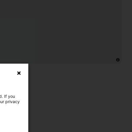
. If you
our privacy