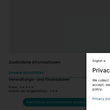
English
Zusätzliche Informationen
Privac
Unsere Aktivitäten
Verwaltungs- und Finanzdaten
We collect 
accept, we'
Nace : ∗∗.∗∗∗
policy.
Anzahl der Angestellten : ∗∗∗
Privacy po
Rechtliche Informationen anzeigen