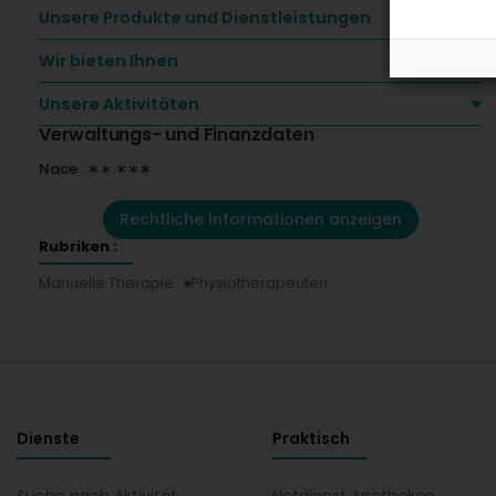
Unsere Produkte und Dienstleistungen
Wir bieten Ihnen
Unsere Aktivitäten
Verwaltungs- und Finanzdaten
Nace : ∗∗.∗∗∗
Rechtliche Informationen anzeigen
Rubriken :
Manuelle Therapie
Physiotherapeuten
Dienste
Praktisch