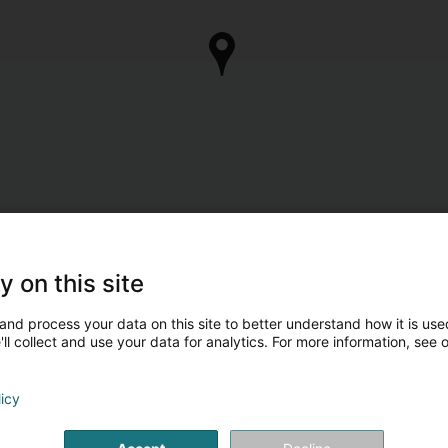
ontaktpersonen
y on this site
and process your data on this site to better understand how it is used
Herr Benoît Maraga
ll collect and use your data for analytics. For more information, see 
Krankengymnast
licy