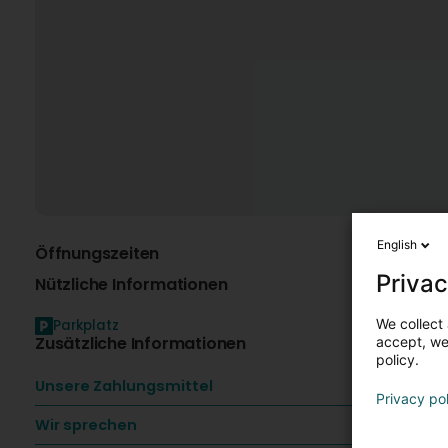
English
Öffnungszeiten
K
Privac
Nützliche Informationen
We collect 
Parkplatz
Zusätzliche Informationen
accept, we'
policy.
Unsere Zahlungsmittel
Privacy po
Wir sprechen