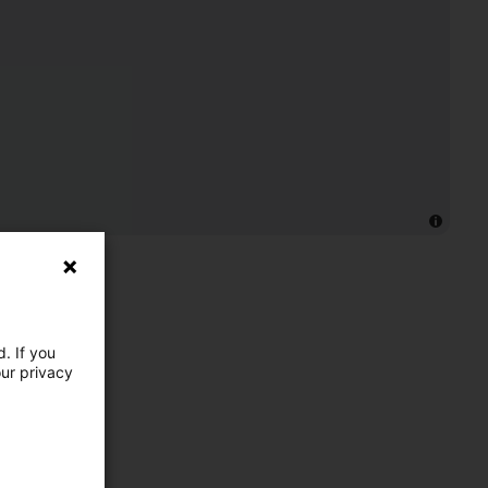
. If you
our privacy