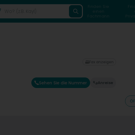
Finden Sie
Fin
einen
Fachmann
Priv
Fax anzeigen
Sehen Sie die Nummer
Anreise
ÖF