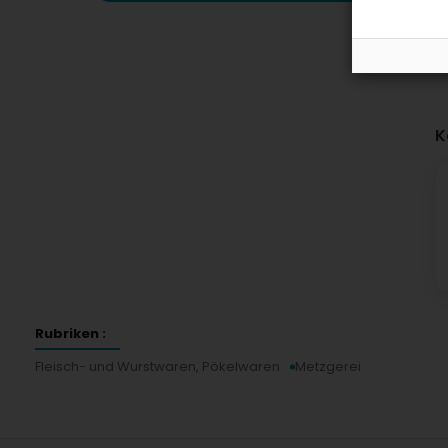
K
Rubriken :
Fleisch- und Wurstwaren, Pökelwaren
Metzgerei