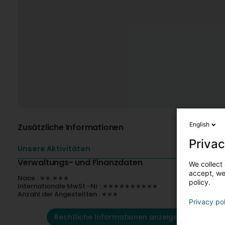
English
Zusätzliche Informationen
Privac
Unsere Aktivitäten
Verwaltungs- und Finanzdaten
We collect 
accept, we'
Nace : ∗∗.∗∗∗
policy.
Internationale MwSt.-Nr : ∗∗∗∗∗∗∗∗∗∗
Anzahl der Angestellten : ∗∗∗
Privacy po
Rechtliche Informationen anzeigen