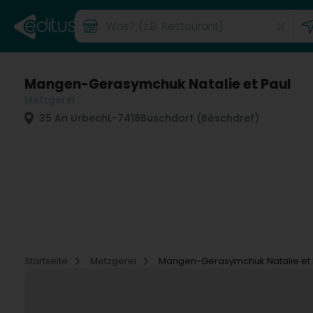
Mangen-Gerasymchuk Natalie et Paul
Metzgerei
35 An Urbech
L-7418
Buschdorf (Bëschdref)
Startseite
Metzgerei
Mangen-Gerasymchuk Natalie et 