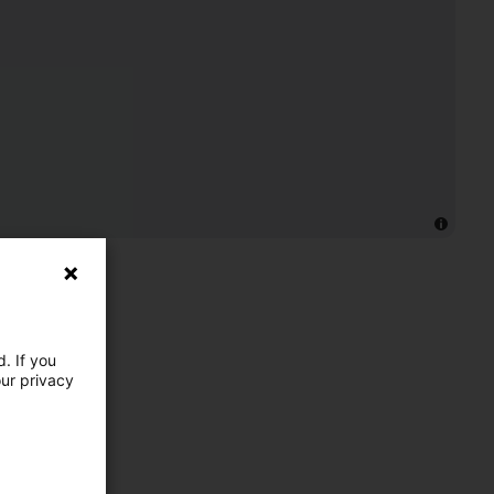
. If you
our privacy