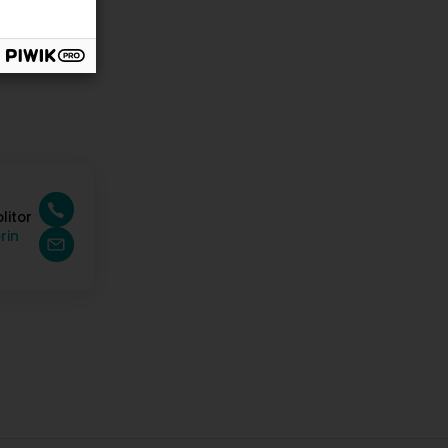
litor
rin