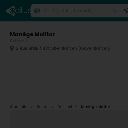
Manège Molitor
Reitstall
2 Rue Brill
L-5435
Oberdonven (Uewerdonven)
Startseite
Reiten
Reitstall
Manège Molitor