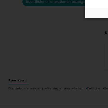
Rechtliche Informationen anzeigen
K
Rubriken :
Pferdeboxvermietung
Pferdepension
Reiten
Reithalle
Re