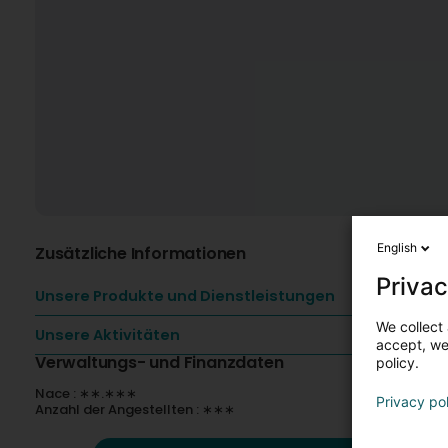
English
Zusätzliche Informationen
Privac
Unsere Produkte und Dienstleistungen
We collect 
Unsere Aktivitäten
accept, we'
Verwaltungs- und Finanzdaten
policy.
Nace : ∗∗.∗∗∗
Privacy po
Anzahl der Angestellten : ∗∗∗