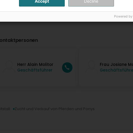
Accept
Decline
Powered by
ontaktpersonen
Herr Alain Molitor
Frau Josiane Mo
Geschäftsführer
Geschäftsführe
itstall
Zucht und Verkauf von Pferden und Ponys