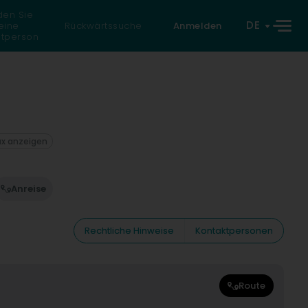
den Sie
DE
eine
Rückwärtssuche
Anmelden
atperson
ax anzeigen
Anreise
Rechtliche Hinweise
Kontaktpersonen
Route