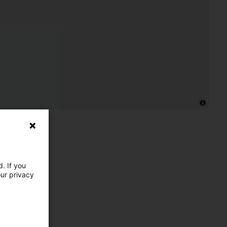
. If you
our privacy