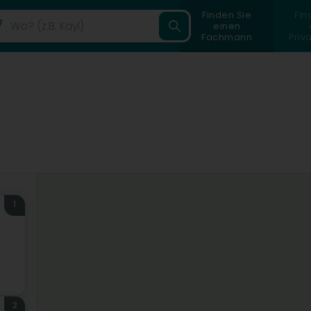
Finden Sie
Fin
einen
Fachmann
Priv
1
2