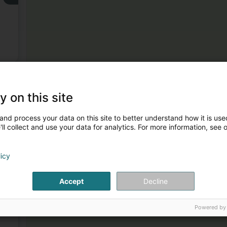
3
y on this site
and process your data on this site to better understand how it is used
ll collect and use your data for analytics. For more information, see 
licy
4
Accept
Decline
Powered by