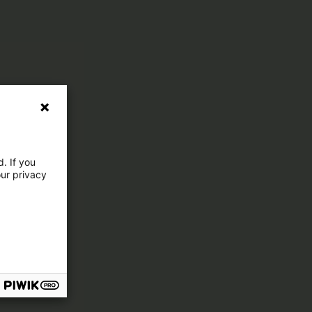
. If you
our privacy