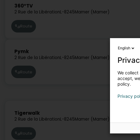
360°TV
2 Rue de la Libération
L-8245
Mamer (Mamer)
Route
English
Pymk
2 Rue de la Libération
L-8245
Mamer (Mamer)
Privac
Route
We collect 
accept, we'
policy.
Privacy po
Tigerwalk
2 Rue de la Libération
L-8245
Mamer (Mamer)
Route