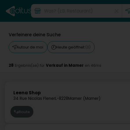
Verfeinere deine Suche
Autour de moi
Heute geöffnet
(0)
28
Verkauf in Mamer
Ergebnis(se) für
en 46ms
Leena Shop
34 Rue Nicolas Flener
L-8228
Mamer (Mamer)
Route