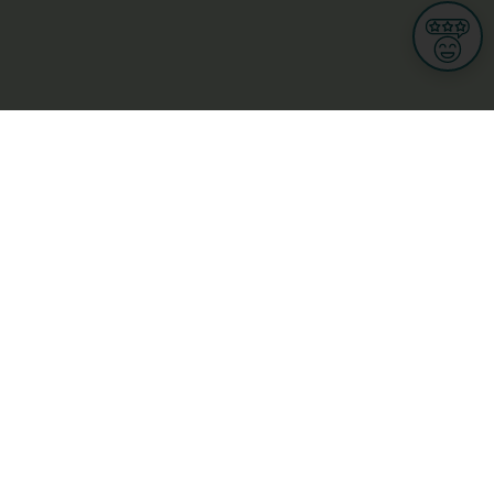
Informationen
Nutzungsbedingungen
Allgemeine Geschäftsbedingungen
Datenschutz
iness
Meine Rechte DSGVO
t
Cookies-Einstellungen
Gewerblich
Handel
Hotel, Restaurant, Wirtshaus
rt und Wellness
ge
L-3670 Kayl