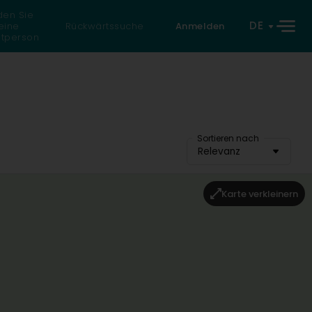
den Sie
DE
eine
Rückwärtssuche
Anmelden
atperson
Sortieren nach
Relevanz
Karte verkleinern