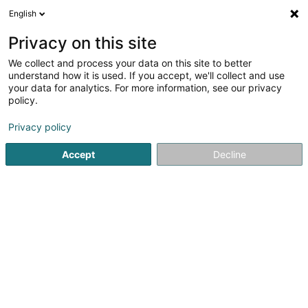
English
DE
Privacy on this site
We collect and process your data on this site to better
Maison Ruppert
understand how it is used. If you accept, we'll collect and use
your data for analytics. For more information, see our privacy
Heizöl und Brennstoffe
policy.
5 Rue de la Moselle
L-5435
Oberdonven (Uewerdonven)
Privacy policy
Accept
Decline
Fax anzeigen
Sehen Sie die Nummer
Anreise
Startseite
Heizöl und Brennstoffe
Maison Ruppert