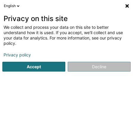
English
DE
Privacy on this site
We collect and process your data on this site to better
Maison des Jeunes Bridel - Croix-
understand how it is used. If you accept, we'll collect and use
Rouge luxembourgeoise
your data for analytics. For more information, see our privacy
policy.
Außerschulisch
Privacy policy
5 Rue François-Christian Gerden
L-8132
Bridel (Briddel)
Accept
Decline
Sehen Sie die Nummer
Anreise
Startseite
Außerschulisch
Maison des Jeunes Bridel - Cr