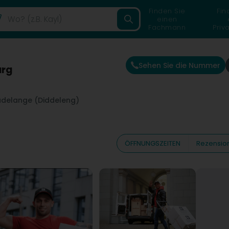
Finden Sie
Fin
einen
Fachmann
Priv
Sehen Sie die Nummer
urg
delange (Diddeleng)
ÖFFNUNGSZEITEN
Rezensio