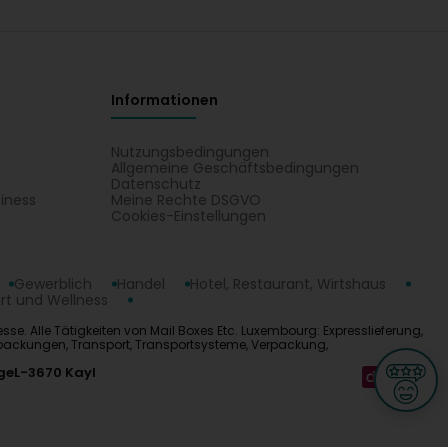
Informationen
Nutzungsbedingungen
Allgemeine Geschäftsbedingungen
Datenschutz
iness
Meine Rechte DSGVO
t
Cookies-Einstellungen
Gewerblich
Handel
Hotel, Restaurant, Wirtshaus
rt und Wellness
e. Alle Tätigkeiten von Mail Boxes Etc. Luxembourg: Expresslieferung,
verpackungen, Transport, Transportsysteme, Verpackung,
ge
L-3670 Kayl