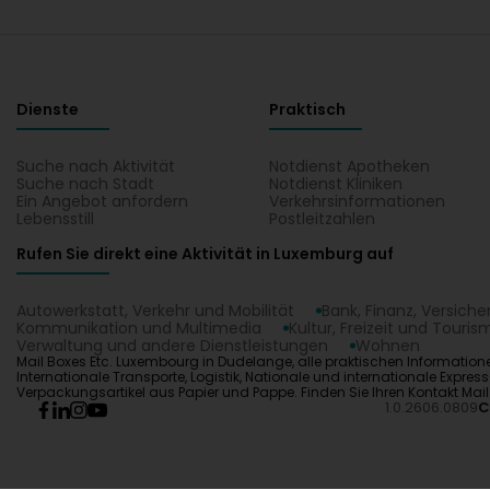
Dienste
Praktisch
Suche nach Aktivität
Notdienst Apotheken
Suche nach Stadt
Notdienst Kliniken
Ein Angebot anfordern
Verkehrsinformationen
Lebensstill
Postleitzahlen
Rufen Sie direkt eine Aktivität in Luxemburg auf
Autowerkstatt, Verkehr und Mobilität
Bank, Finanz, Versich
Kommunikation und Multimedia
Kultur, Freizeit und Touris
Verwaltung und andere Dienstleistungen
Wohnen
Mail Boxes Etc. Luxembourg in Dudelange, alle praktischen Informatione
Internationale Transporte, Logistik, Nationale und internationale Expr
Verpackungsartikel aus Papier und Pappe. Finden Sie Ihren Kontakt Mai
1.0.2606.0809
C