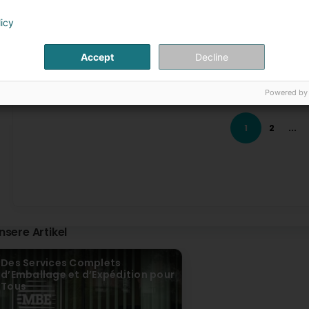
J'ai fait deux fois appel à laurs services et je peux dire q
premier contact à la livraison, en passant par l'emballage 
licy
à leur confier vos envois les plus précieux, ils seront à la 
services twice and I can say that MBE is an extremely reliabl
including packaging and communication, everything is perf
Accept
Decline
precious shipments; they will deliver.
Mail Boxes Etc. Luxembourg
Powered by
vor 4 Monat(en)
Un grand merci Anthony pour votre retour si positif 
expériences avec nos services ont été à la hauteur de
1
2
...
livraison. Votre confiance, notamment pour des envo
nos équipes. Nous mettons un point d’honneur à offrir
étape. Au plaisir de vous accompagner à nouveau trè
tonyjazzman 8666
vor 4 Monat(en)
Je tiens à remercier chaleureusement Sandy pour son excel
nsere Artikel
et sa précision dans les services fournis jusqu’à présent s
réactif et très rigoureux dans le suivi. Un grand merci é
lorsque nécessaire, c’est très apprécié et cela fait tout
Des Services Complets
! (Translated by Google) I would like to warmly thank Sand
d’Emballage et d’Expédition pour
kindness, and precision in the services provided so far are
Tous
responsive, and very thorough in her follow-up. A big than
made when needed; it was very much appreciated and mad