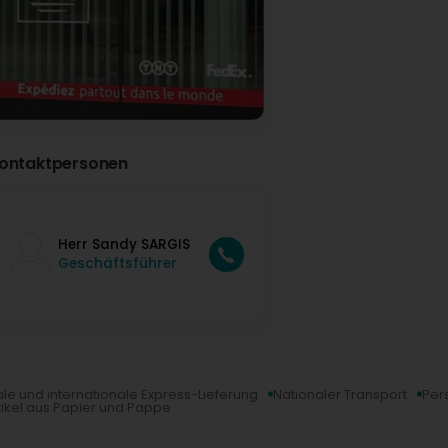
services!
Mail Boxes Etc. Luxembourg
vor 4 Monat(en)
Un grand merci pour votre message si élogieux ! 😊 N
satisfaits! Votre recommandation nous touche beauc
plaisir de vous accompagner à nouveau prochaineme
Cesare Campisi
ontaktpersonen
vor 4 Monat(en)
Un service absolument excellent du début à la fin avec pri
excellent service from start to finish at a competitive price
Herr Sandy SARGIS
Geschäftsführer
Uzan adrien
vor 8 Monat(en)
(Translated by Google) Ideal for accessing UPS services a
services d'UPS à un bon prix
le und internationale Express-Lieferung
Nationaler Transport
Per
ikel aus Papier und Pappe