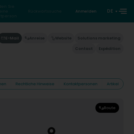
den Sie
DE
eine
Rückwärtssuche
Anmelden
atperson
E-Mail
Anreise
Website
Solutions marketing
Contact
Expédition
nen
Rechtliche Hinweise
Kontaktpersonen
Artikel
Route