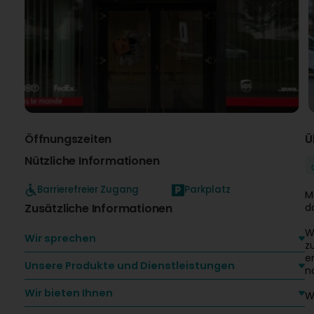
Öffnungszeiten
Ü
Nützliche Informationen
Barrierefreier Zugang
Parkplatz
M
Zusätzliche Informationen
d
W
Wir sprechen
z
e
Unsere Produkte und Dienstleistungen
n
Wir bieten Ihnen
W