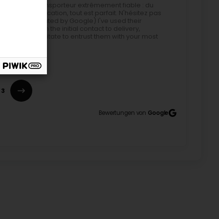
ue MBE est un transporteur extrêmement fiable : du
et la communication, tout est parfait. N'hésitez pas
hauteur. (Translated by Google) I've used their
e carrier: from the initial contact to delivery,
ect. Don't hesitate to entrust them with your most
! 😊 Nous sommes ravis d’apprendre que vos
 vos attentes, du premier contact jusqu’à la
3
is précieux, est la plus belle des récompenses pour
 un service fiable, soigné et transparent à chaque
s bientôt ! L'Equipe MBE Luxembourg
Bewertungen von
Google
lent travail. Son professionnalisme, sa gentillesse
ont vraiment remarquables. Il est toujours à l’écoute,
galement pour le petit geste commercial accordé
e la différence. Je recommande vivement ses services
y for her excellent work. Her professionalism,
 truly remarkable. She is always attentive,
k you also for the small gesture of goodwill she
e all the difference. I highly recommend her