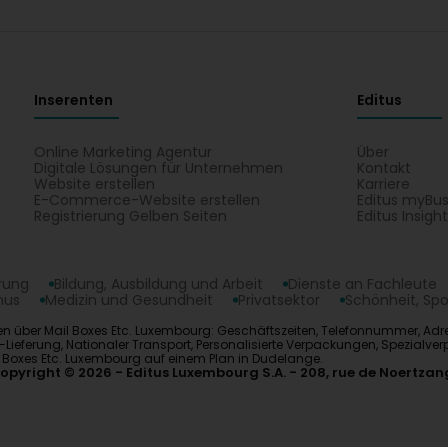
Inserenten
Editus
Online Marketing Agentur
Über
Digitale Lösungen für Unternehmen
Kontakt
Website erstellen
Karriere
E-Commerce-Website erstellen
Editus myBus
Registrierung Gelben Seiten
Editus Insigh
erung
Bildung, Ausbildung und Arbeit
Dienste an Fachleute
mus
Medizin und Gesundheit
Privatsektor
Schönheit, Spo
n über Mail Boxes Etc. Luxembourg: Geschäftszeiten, Telefonnummer, Adress
ess-Lieferung, Nationaler Transport, Personalisierte Verpackungen, Spezial
l Boxes Etc. Luxembourg auf einem Plan in Dudelange.
opyright © 2026
Editus Luxembourg S.A.
208, rue de Noertzan