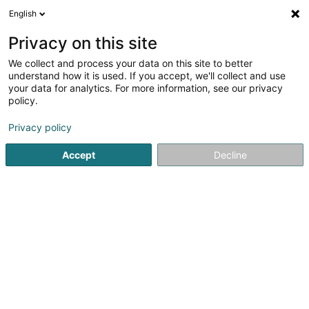
English
DE
Privacy on this site
We collect and process your data on this site to better
Mäerzeger Musik Asbl
understand how it is used. If you accept, we'll collect and use
your data for analytics. For more information, see our privacy
Eingetragener verein
policy.
12 Rue du Moulin
L-9167
Mertzig (Mäerzeg)
Privacy policy
Accept
Decline
Anreise
Startseite
Öffentlicher Dienst
Eingetragener verein
Mäe