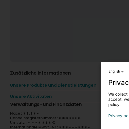
English
Zusätzliche Informationen
Privac
Unsere Produkte und Dienstleistungen
We collect 
Unsere Aktivitäten
accept, we'
Verwaltungs- und Finanzdaten
policy.
Nace : ∗∗.∗∗∗
Privacy po
Handelsregisternummer : ∗∗∗∗∗∗∗
Umsatz : ∗ ∗∗∗ ∗∗∗ €
Internationale MwSt.-Nr : ∗∗∗∗∗∗∗∗∗∗