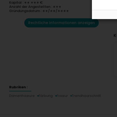
Kapital : ∗∗ ∗∗∗ €
Anzahl der Angestellten : ∗∗∗
Gründungsdatum : ∗∗/∗∗/∗∗∗∗
Rechtliche Informationen anzeigen
K
Rubriken :
Damenfriseure
Färbung
Friseur
Trendhaarschnitt