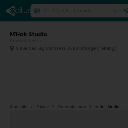
M'Hair Studio
Damenfriseure
9 Rue des Légionnaires
L-3780
Tétange (Téiteng)
Startseite
Friseur
Damenfriseure
M'Hair Studio