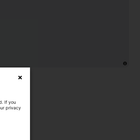
. If you
our privacy