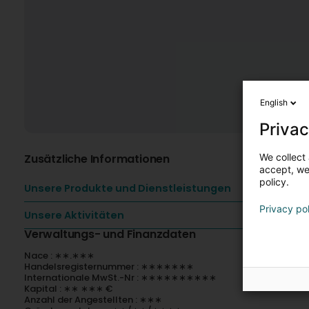
English
Privac
We collect 
Zusätzliche Informationen
accept, we'
policy.
Unsere Produkte und Dienstleistungen
Privacy po
Unsere Aktivitäten
Verwaltungs- und Finanzdaten
Nace : ∗∗.∗∗∗
Handelsregisternummer : ∗∗∗∗∗∗∗
Internationale MwSt.-Nr : ∗∗∗∗∗∗∗∗∗∗
Kapital : ∗∗ ∗∗∗ €
Anzahl der Angestellten : ∗∗∗