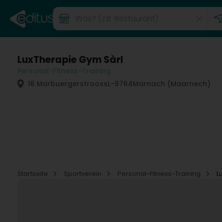
LuxTherapie Gym Sàrl
Personal-Fitness-Training
16 Marbuergerstrooss
L-9764
Marnach (Maarnech)
Startseite
Sportverein
Personal-Fitness-Training
L