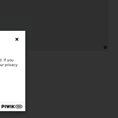
. If you
our privacy