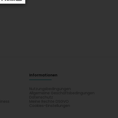
Informationen
Nutzungsbedingungen
Allgemeine Geschäftsbedingungen
Datenschutz
iness
Meine Rechte DSGVO
t
Cookies-Einstellungen