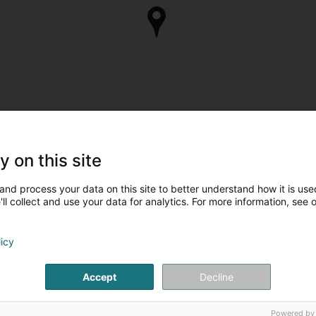
y on this site
and process your data on this site to better understand how it is used
ll collect and use your data for analytics. For more information, see 
licy
Accept
Decline
Powered by