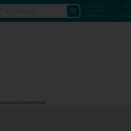
Finden Sie
Fin
einen
Fachmann
Priv
xstructures Solutions Sàrl