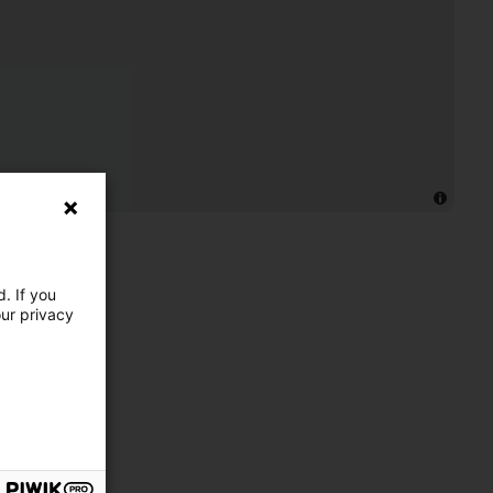
. If you
our privacy