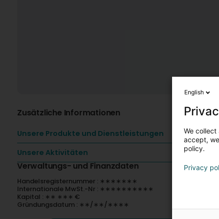
English
Privac
Zusätzliche Informationen
We collect 
Unsere Produkte und Dienstleistungen
accept, we'
policy.
Unsere Aktivitäten
Verwaltungs- und Finanzdaten
Privacy po
Handelsregisternummer : ∗∗∗∗∗∗∗
Internationale MwSt.-Nr : ∗∗∗∗∗∗∗∗∗∗
Kapital : ∗∗ ∗∗∗ €
Gründungsdatum : ∗∗/∗∗/∗∗∗∗