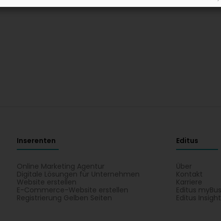
Inserenten
Editus
Online Marketing Agentur
Über
Digitale Lösungen für Unternehmen
Kontakt
Website erstellen
Karriere
E-Commerce-Website erstellen
Editus myBus
Registrierung Gelben Seiten
Editus Insigh