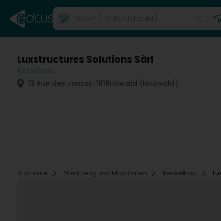
Luxstructures Solutions Sàrl
Kesselbau
13 Rue des Joncs
L-1818
Howald (Houwald)
Startseite
Werkzeug und Maschinen
Kesselbau
Lu