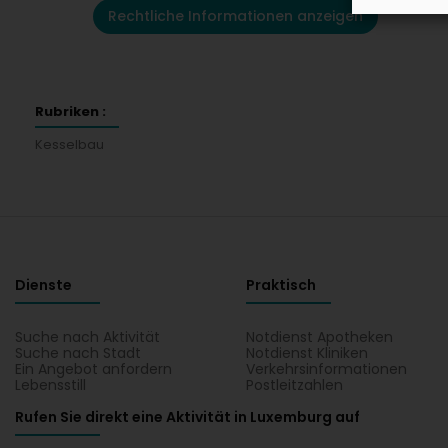
Rechtliche Informationen anzeigen
Rubriken :
Kesselbau
Dienste
Praktisch
Suche nach Aktivität
Notdienst Apotheken
Suche nach Stadt
Notdienst Kliniken
Ein Angebot anfordern
Verkehrsinformationen
Lebensstill
Postleitzahlen
Rufen Sie direkt eine Aktivität in Luxemburg auf