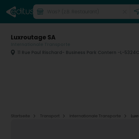
Luxroutage SA
Internationale Transporte
11 Rue Paul Rischard
- Business Park Contern -
L-5324
C
Startseite
Transport
Internationale Transporte
Lux