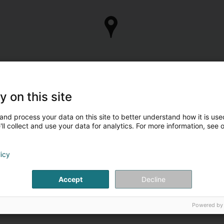
y on this site
and process your data on this site to better understand how it is used
ll collect and use your data for analytics. For more information, see 
licy
Accept
Decline
Powered by