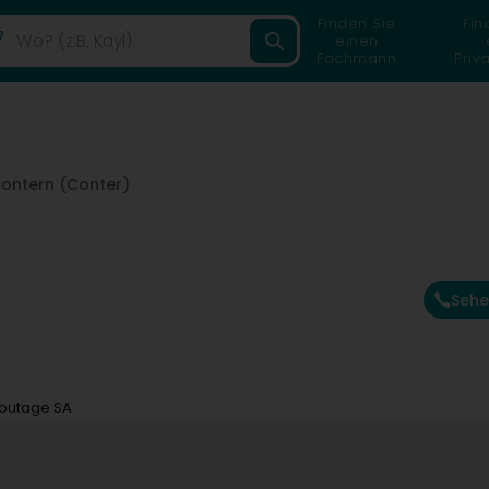
Finden Sie
Fin
einen
Fachmann
Priv
ontern (Conter)
Sehe
routage SA