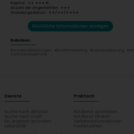
Kapital : ∗∗ ∗∗∗ €
Anzahl der Angestellten : ∗∗∗
Gründungsdatum : ∗∗/∗∗/∗∗∗∗
Rechtliche Informationen anzeigen
Rubriken :
Bürodienstleistungen
Direktmarketing
Expresslieferung
In
Zwischenlagerung
Dienste
Praktisch
Suche nach Aktivität
Notdienst Apotheken
Suche nach Stadt
Notdienst Kliniken
Ein Angebot anfordern
Verkehrsinformationen
Lebensstill
Postleitzahlen