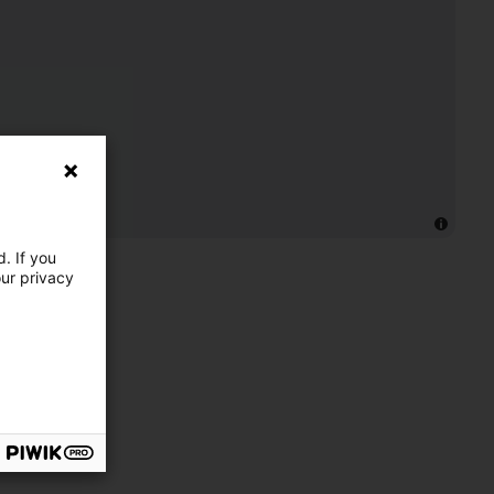
. If you
our privacy