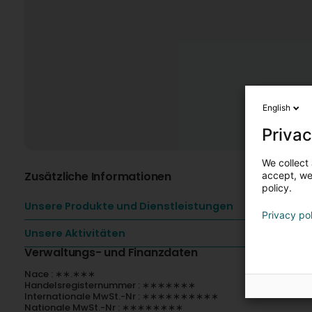
English
Privac
We collect 
Zusätzliche Informationen
accept, we'
policy.
Unsere Produkte und Dienstleistungen
Privacy po
Unsere Aktivitäten
Verwaltungs- und Finanzdaten
Nace : ∗∗.∗∗∗
Handelsregisternummer : ∗∗∗∗∗∗∗
Internationale MwSt.-Nr : ∗∗∗∗∗∗∗∗∗∗
Nationale MwSt.-Nr : ∗∗∗∗∗∗∗∗