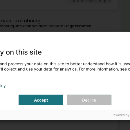
Bürodienstleistungen
he von Luxembourg
embourg und könnten auch für Sie in Frage kommen.
2
3,6 km
iness Park
L-8070
y on this site
and process your data on this site to better understand how it is used
erleistungen und -engagement, eröffnet eine Welt der
ll collect and use your data for analytics. For more information, see 
enießen, was für ihn wirklich wichtig ist. Entdecken Sie
licy
Meh
Accept
Decline
Bür
Hol
Inv
Powered by