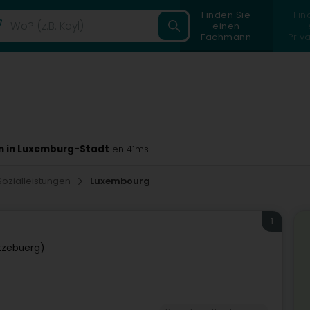
Finden Sie
Fin
einen
Fachmann
Priv
n in Luxemburg-Stadt
en 41ms
ozialleistungen
Luxembourg
1
tzebuerg)