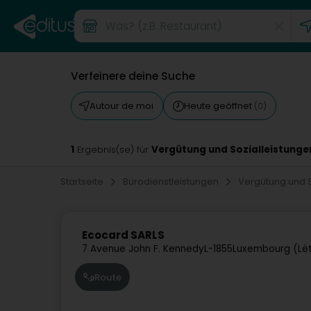
Verfeinere deine Suche
Autour de moi
Heute geöffnet
(0)
1
Vergütung und Sozialleistunge
Ergebnis(se) für
Startseite
Bürodienstleistungen
Vergütung und S
Ecocard SARLS
7 Avenue John F. Kennedy
L-1855
Luxembourg (Lë
Route