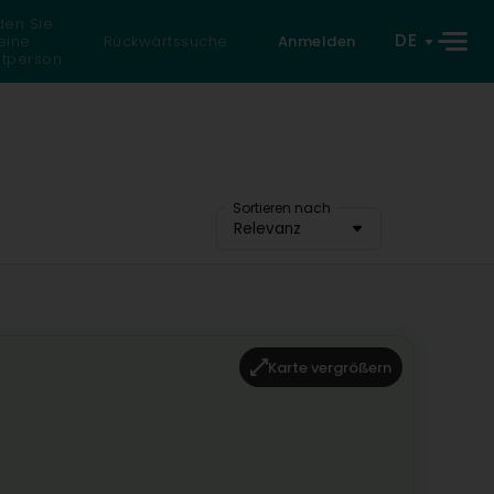
den Sie
DE
eine
Rückwärtssuche
Anmelden
atperson
Sortieren nach
Relevanz
Karte vergrößern