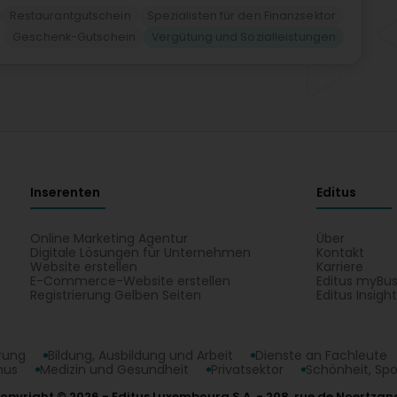
Restaurantgutschein
Spezialisten für den Finanzsektor
Geschenk-Gutschein
Vergütung und Sozialleistungen
Inserenten
Editus
Online Marketing Agentur
Über
Digitale Lösungen für Unternehmen
Kontakt
Website erstellen
Karriere
E-Commerce-Website erstellen
Editus myBus
Registrierung Gelben Seiten
Editus Insigh
erung
Bildung, Ausbildung und Arbeit
Dienste an Fachleute
mus
Medizin und Gesundheit
Privatsektor
Schönheit, Spo
opyright © 2026
Editus Luxembourg S.A.
208, rue de Noertzan