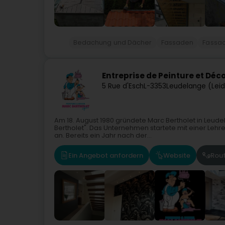
Bedachung und Dächer
Fassaden
Fassad
Entreprise de Peinture et Déco
5 Rue d'Esch
L-3353
Leudelange (Lei
Am 18. August 1980 gründete Marc Bertholet in Leude
Bertholet". Das Unternehmen startete mit einer Leh
an. Bereits ein Jahr nach der...
Ein Angebot anfordern
Website
Rou