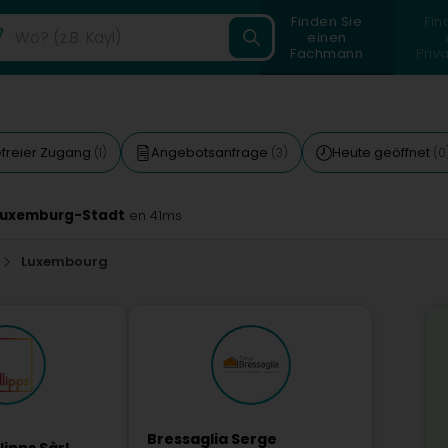
Finden Sie
Fin
einen
Fachmann
Priv
efreier Zugang
Angebotsanfrage
Heute geöffnet
(1)
(3)
(0
 Luxemburg-Stadt
en 41ms
Luxembourg
Bressaglia Serge