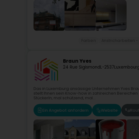
Farben
Anstricharbeiten 
Braun Yves
24 Rue Sigismond
L-2537
Luxembourg
Das in Luxemburg ansässige Unternehmen Yves Braun
stellt Ihnen sein Know-how in zahlreichen Bereichen 
Stückerln, mal schützend, mal...
Ein Angebot anfordern
Website
Rou