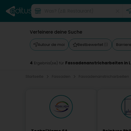
Verfeinere deine Suche
Autour de moi
Bestbewertet
Barrier
(1)
4
Fassadenanstricharbeiten in
Ergebnis(se) für
Startseite
Fassaden
Fassadenanstricharbeiten