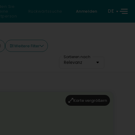
den Sie
DE
eine
Rückwärtssuche
Anmelden
atperson
Weitere Filter
)
Sortieren nach
Relevanz
Karte vergrößern