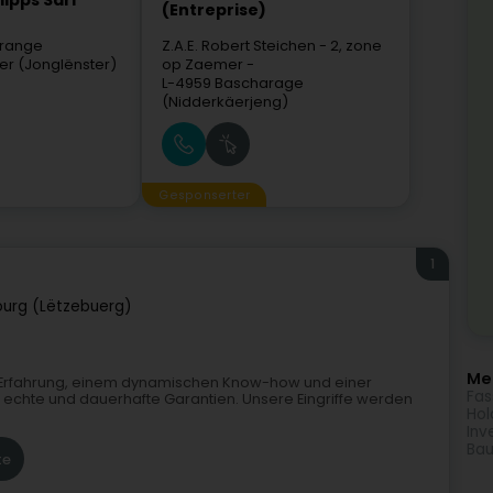
lipps Sàrl
(Entreprise)
brange
Z.A.E. Robert Steichen
- 2, zone
ter (Jonglënster)
op Zaemer -
L-4959
Bascharage
(Nidderkäerjeng)
Gesponserter
1
urg (Lëtzebuerg)
Meh
n Erfahrung, einem dynamischen Know-how und einer
Fas
r echte und dauerhafte Garantien. Unsere Eingriffe werden
Hol
Inv
Bau
te