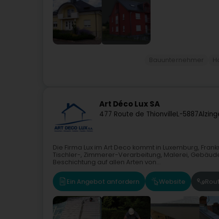
Bauunternehmer
H
Art Déco Lux SA
477 Route de Thionville
L-5887
Alzing
Die Firma Lux im Art Deco kommt in Luxemburg, Frankr
Tischler-, Zimmerer-Verarbeitung, Malerei, Gebäudehü
Beschichtung auf allen Arten von...
Ein Angebot anfordern
Website
Rou