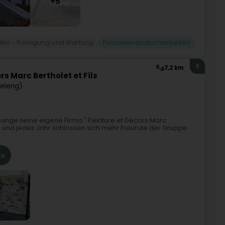
+5
en - Reinigung und Wartung
Fassadenanstricharbeiten
8
7,2 km
rs Marc Bertholet et Fils
deleng)
lange seine eigene Firma " Peinture et Décors Marc
re und jedes Jahr schlossen sich mehr Freunde der Gruppe
te