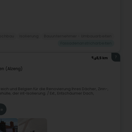
ochbau
Isolierung
Bauunternehmer - Umbauarbeiten
Fassadenanstricharbeiten
7
5,5 km
en (Alzeng)
eich und Belgien für die Renovierung Ihres Dächer, Zinn-,
lle, der int-Isolierung. / Ext., Entschäumer Dach,
te