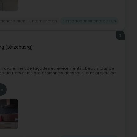
tricharbeiten - Unternehmen
Fassadenanstricharbeiten
3
g (Lëtzebuerg)
re, ravalement de façades et revêtements….Depuis plus de
ticuliers et les professionnels dans tous leurs projets de
te