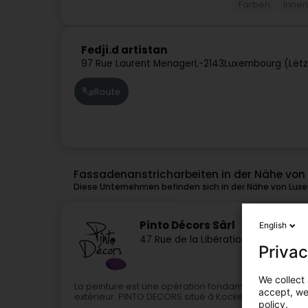
Farben
Innen
Fedji.d artistan
97 Rue Laurent Menager
L-2143
Luxembourg (Lët
Route
Fassadenanstricharbeiten in der Nähe vo
Diese Unternehmen befinden sich in der Nähe von Lux
Pinto Décors Sàrl
English
47 Rue de la Libération
L-5969
Itzig 
Privac
We collect 
La peinture est une opération fondamentale pour l’e
accept, we'
extérieur. PINTO DECORS situé à Kockelscheuer au 
policy.