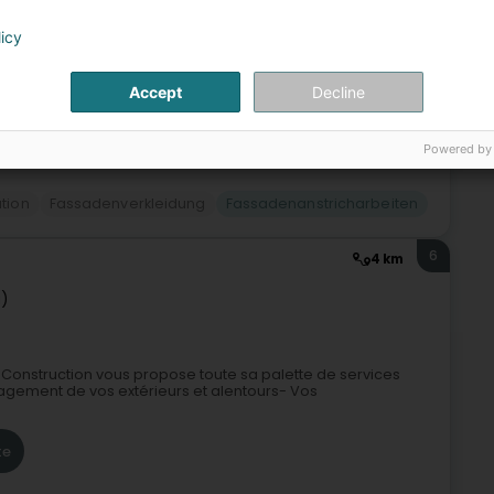
te
licy
Accept
Decline
+4
Powered by
tion
Fassadenverkleidung
Fassadenanstricharbeiten
6
4 km
g)
Construction vous propose toute sa palette de services
agement de vos extérieurs et alentours- Vos
te