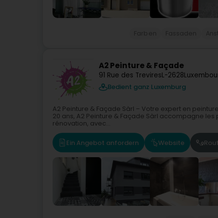
Farben
Fassaden
Ans
A2 Peinture & Façade
91 Rue des Trevires
L-2628
Luxembour
Bedient ganz Luxemburg
A2 Peinture & Façade Sàrl – Votre expert en peintu
20 ans, A2 Peinture & Façade Sàrl accompagne les par
rénovation, avec...
Ein Angebot anfordern
Website
Rou