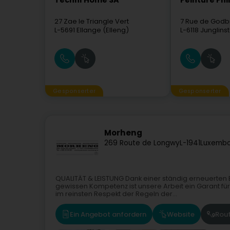
Techni'Home SA
Peinture Phil
27 Zae le Triangle Vert
7 Rue de God
L-5691
Ellange (Elleng)
L-6118
Junglins
Gesponserter
Gesponserter
Morheng
269 Route de Longwy
L-1941
Luxembo
QUALITÄT & LEISTUNG Dank einer ständig erneuerte
gewissen Kompetenz ist unsere Arbeit ein Garant fü
im reinsten Respekt der Regeln der...
Ein Angebot anfordern
Website
Rou