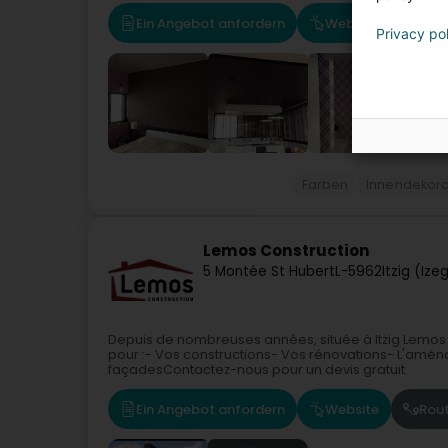
Ein Angebot anfordern
Website
Rou
Privacy po
Farben
Innendekora
Lemos Construction
5 Montée St Hubert
L-5962
Itzig (Ize
Depuis de nombreuses années, située à Itzig Lemos 
pour :- Vos constructions- Vos rénovations- L'amén
façadesContactez-nous pour un devis gratuit.
Ein Angebot anfordern
Website
Rou