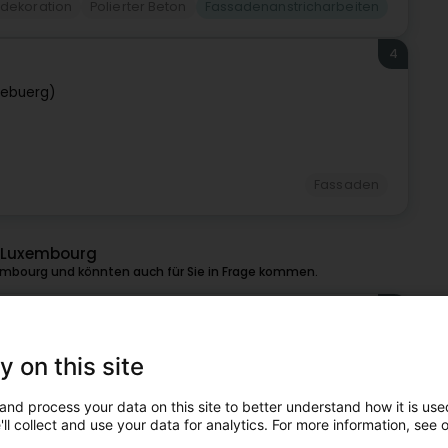
dekoration
Polierter Beton
Fassadenanstricharbeiten
4
zebuerg)
Fassaden
n Luxembourg
embourg und könnten auch für Sie in Frage kommen.
5
4 km
(Izeg)
y on this site
and process your data on this site to better understand how it is used
sthétique de votre maison, autant en intérieur qu’en
ll collect and use your data for analytics. For more information, see 
Luxembourg attache une grande importance...