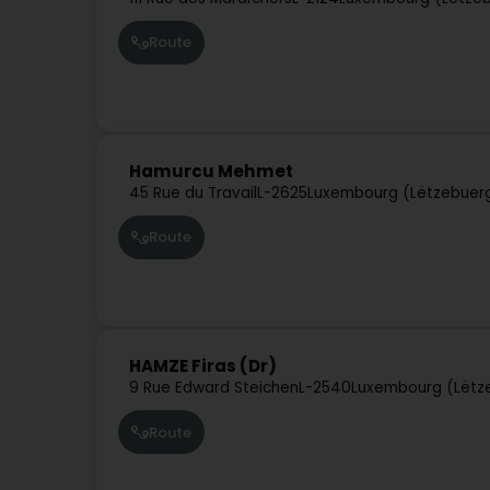
Route
Hamurcu Mehmet
45 Rue du Travail
L-2625
Luxembourg (Lëtzebuer
Route
HAMZE Firas (Dr)
9 Rue Edward Steichen
L-2540
Luxembourg (Lëtz
Route