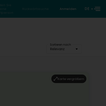
den Sie
DE
eine
Rückwärtssuche
Anmelden
atperson
Sortieren nach
Relevanz
Karte vergrößern