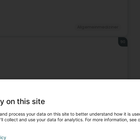
Allgemeinmediziner
90
)
Allgemeinmediziner
91
y on this site
and process your data on this site to better understand how it is used
ll collect and use your data for analytics. For more information, see 
licy
Allgemeinmediziner