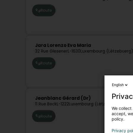
Route
Jara Lorenzo Eva Maria
32 Rue Glesener
L-1630
Luxembourg (Lëtzebuerg
Route
English
Privac
Jeanblanc Gérard (Dr)
11 Rue Beck
L-1222
Luxembourg (Lëtzebuerg)
We collect 
accept, we'
Route
policy.
Privacy po