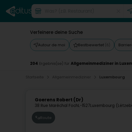
Verfeinere deine Suche
Autour de moi
Bestbewertet
Barrie
(6)
204
Allgemeinmediziner in Lux
Ergebnis(se) für
Startseite
Allgemeinmediziner
Luxembourg
Goerens Robert (Dr)
38 Rue Maréchal Foch
L-1527
Luxembourg (Lëtzeb
Route