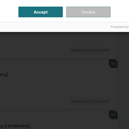
Accept
Decline
92
tzebuerg)
Powered by
Allgemeinmediziner
93
erg)
Allgemeinmediziner
94
g (Lëtzebuerg)