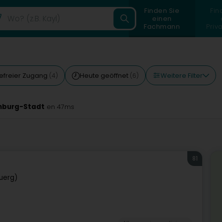
Finden Sie
Fin
einen
Fachmann
Priv
Weitere Filter
refreier Zugang
Heute geöffnet
(4)
(6)
emburg-Stadt
en 47ms
81
uerg)