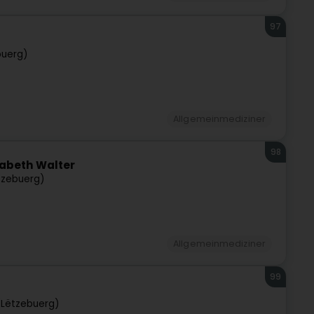
97
buerg)
Allgemeinmediziner
98
abeth Walter
tzebuerg)
Allgemeinmediziner
99
Lëtzebuerg)