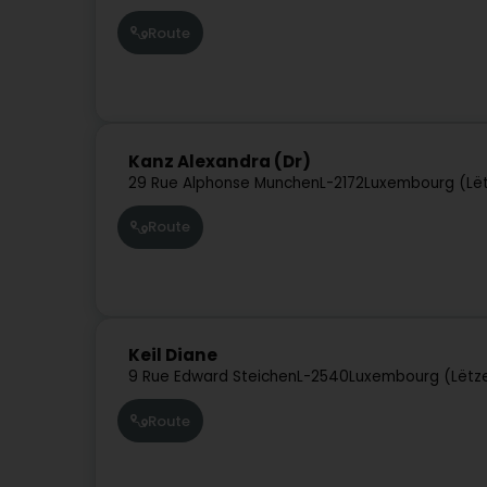
Route
Kanz Alexandra (Dr)
29 Rue Alphonse Munchen
L-2172
Luxembourg (Lë
Route
Keil Diane
9 Rue Edward Steichen
L-2540
Luxembourg (Lëtz
Route