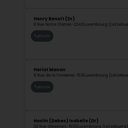
Henry Benoît (Dr)
8 Rue Notre-Dame
L-2240
Luxembourg (Lëtzebue
Route
Heriat Manon
6 Rue de la Fonderie
L-1531
Luxembourg (Lëtzebu
Route
Hoslin (Debes) Isabelle (Dr)
32 Rue Glesener
L-1630
Luxembourg (Lëtzebuerg