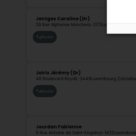
Jentges Caroline (Dr)
29 Rue Alphonse München
L-2172
Luxembourg (Lë
Route
Joiris Jérémy (Dr)
49 Boulevard Royal
L-2449
Luxembourg (Lëtzebu
Route
Jourdan Fabienne
6 Rue Antoine de Saint-Exupéry
L-1432
Luxembour