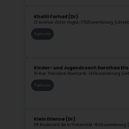
Khalili Farhad (Dr)
12 Avenue Victor Hugo
L-1750
Luxembourg (Lëtze
Route
Kinder- und Jugendcoach Dorothea Elis
19 Rue Théodore Eberhard
L-1451
Luxembourg (Lë
Route
Klein Etienne (Dr)
65 Boulevard de la Fraternité
L-1541
Luxembourg (