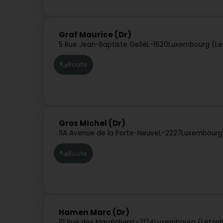
Graf Maurice (Dr)
5 Rue Jean-Baptiste Gellé
L-1620
Luxembourg (Lë
Route
Gros Michel (Dr)
11A Avenue de la Porte-Neuve
L-2227
Luxembourg
Route
Hamen Marc (Dr)
111 Rue des Maraîchers
L-2124
Luxembourg (Lëtze