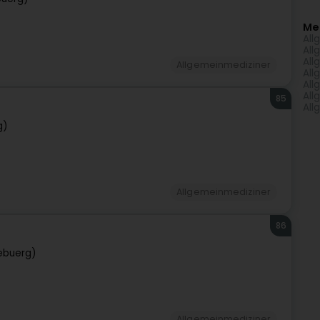
Me
All
All
All
Allgemeinmediziner
All
All
All
85
All
g)
Allgemeinmediziner
86
ebuerg)
Allgemeinmediziner