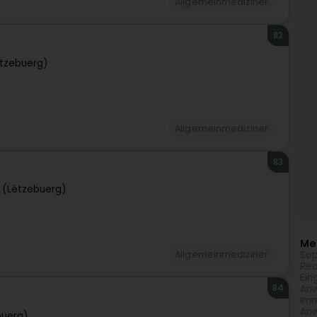
Allgemeinmediziner
82
tzebuerg)
Allgemeinmediziner
83
 (Lëtzebuerg)
Meh
Sop
Allgemeinmediziner
Rec
Ein
84
Anw
Imm
Anw
buerg)