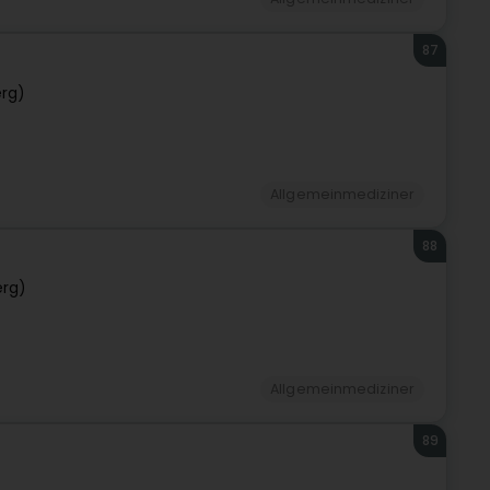
87
rg)
Allgemeinmediziner
88
erg)
Allgemeinmediziner
89
)