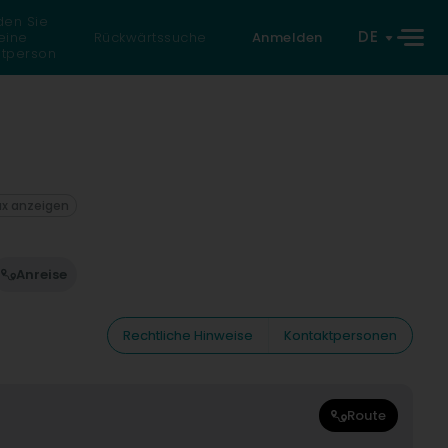
den Sie
DE
eine
Rückwärtssuche
Anmelden
atperson
ax anzeigen
Anreise
Rechtliche Hinweise
Kontaktpersonen
Route