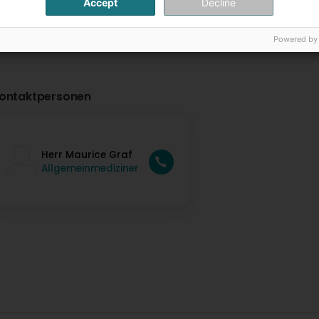
Accept
Decline
Powered by
ontaktpersonen
Herr Maurice Graf
Allgemeinmediziner