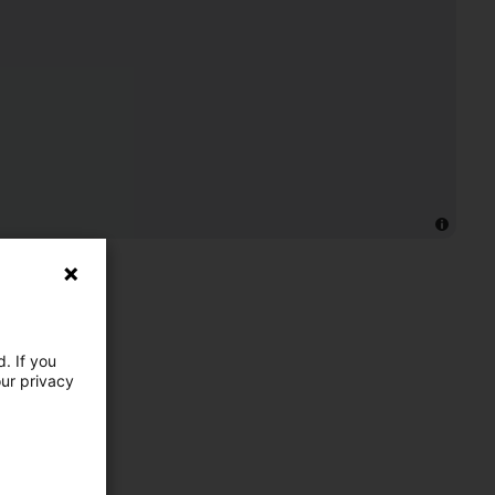
. If you
our privacy