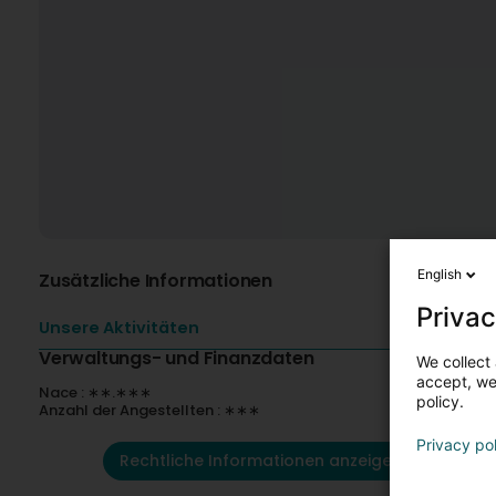
English
Zusätzliche Informationen
Privac
Unsere Aktivitäten
Verwaltungs- und Finanzdaten
We collect 
accept, we'
Nace : ∗∗.∗∗∗
policy.
Anzahl der Angestellten : ∗∗∗
Privacy po
Rechtliche Informationen anzeigen