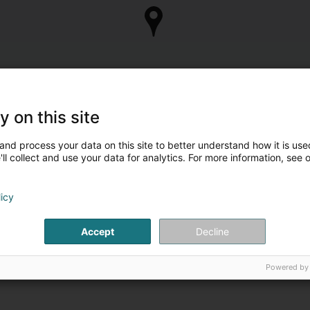
y on this site
and process your data on this site to better understand how it is used
ll collect and use your data for analytics. For more information, see 
licy
Accept
Decline
Powered by