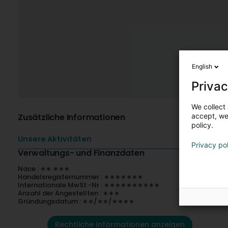
English
Privac
We collect 
Zusätzliche Informationen
accept, we'
policy.
Unsere Aktivitäten
Privacy po
Verwaltungs- und Finanzdaten
Nace : ∗∗.∗∗∗
Handelsregisternummer : ∗∗∗∗∗∗∗
Internationale MwSt.-Nr : ∗∗∗∗∗∗∗∗∗∗
Anzahl der Angestellten : ∗∗∗
Gründungsdatum : ∗∗/∗∗/∗∗∗∗
Rechtliche Informationen anzeigen