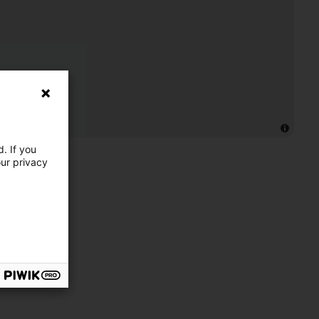
. If you
our privacy