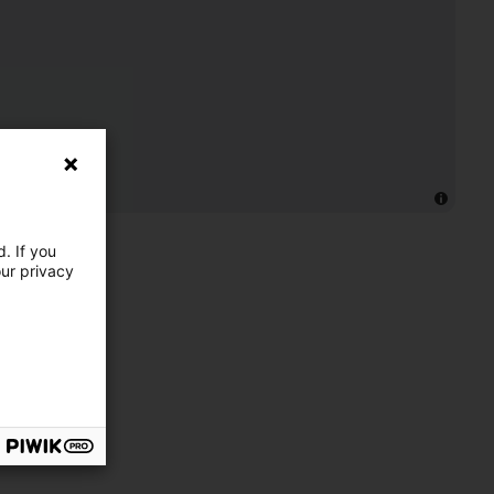
. If you
our privacy