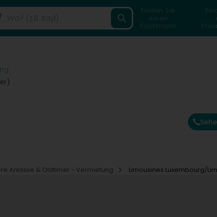
Finden Sie
Fin
einen
Fachmann
Priv
ung
er)
Sehe
re Anlässe & Oldtimer - Vermietung
Limousines Luxembourg/Lim