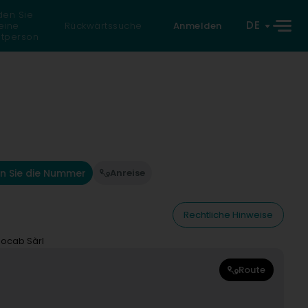
den Sie
DE
eine
Rückwärtssuche
Anmelden
atperson
n Sie die Nummer
Anreise
Rechtliche Hinweise
ocab Sàrl
Route