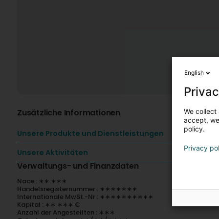
English
Privac
We collect 
Zusätzliche Informationen
accept, we'
policy.
Unsere Produkte und Dienstleistungen
Privacy po
Unsere Aktivitäten
Verwaltungs- und Finanzdaten
Nace : ∗∗.∗∗∗
Handelsregisternummer : ∗∗∗∗∗∗∗
Internationale MwSt.-Nr : ∗∗∗∗∗∗∗∗∗∗
Kapital : ∗∗ ∗∗∗ €
Anzahl der Angestellten : ∗∗∗