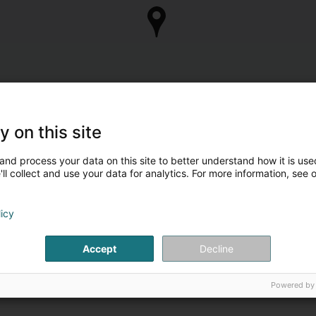
y on this site
and process your data on this site to better understand how it is used
ll collect and use your data for analytics. For more information, see 
licy
Accept
Decline
Powered by