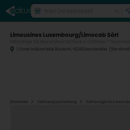
Limousines Luxembourg/Limocab Sàrl
Fahrzeuge für besondere Anlässe & Oldtimer - Vermiet
1 Zone Industrielle Rolach
L-5280
Sandweiler (Sandweil
Startseite
Fahrzeugvermietung
Fahrzeuge für besonde