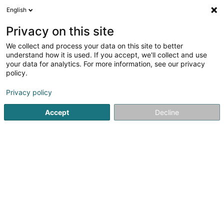
English
DE
Privacy on this site
We collect and process your data on this site to better
Verfeinere deine Suche
understand how it is used. If you accept, we'll collect and use
your data for analytics. For more information, see our privacy
Weitere Filter
Autour de moi
Parkplatz
(1)
policy.
1
Wasserspender in Leudelange
Ergebnis(se) für
en 47ms
Privacy policy
Startseite
Ausrüstung für den Handel
Wasserspender
Le
Accept
Decline
1
Wasserlux
12 Rue du Château d'Eau
L-3364
Leudelange (Leideleng)
Willkommen bei Wasserlux, den Spezialisten für
Wasseraufbereitung in Leudelange.Unsere Mission ist es,
Ihnen eine ökologische und wirtschaftliche Lösung für
eine sicherere und gesündere Wasserversorgung zu
bieten.Dank unserer fortschrittlichen...