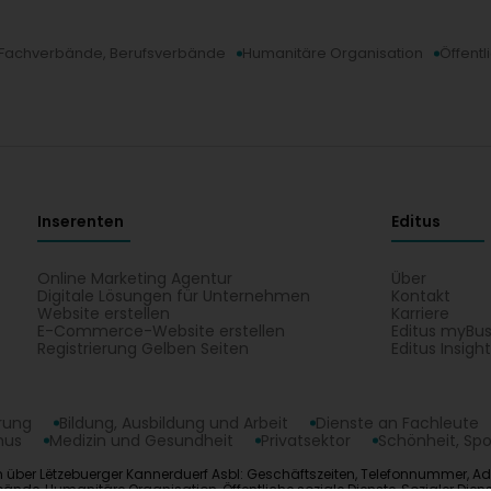
Fachverbände, Berufsverbände
Humanitäre Organisation
Öffentl
Inserenten
Editus
Online Marketing Agentur
Über
Digitale Lösungen für Unternehmen
Kontakt
Website erstellen
Karriere
E-Commerce-Website erstellen
Editus myBus
Registrierung Gelben Seiten
Editus Insigh
erung
Bildung, Ausbildung und Arbeit
Dienste an Fachleute
mus
Medizin und Gesundheit
Privatsektor
Schönheit, Spo
n über Lëtzebuerger Kannerduerf Asbl: Geschäftszeiten, Telefonnummer, Adr
e, Humanitäre Organisation, Öffentliche soziale Dienste, Sozialer Diens