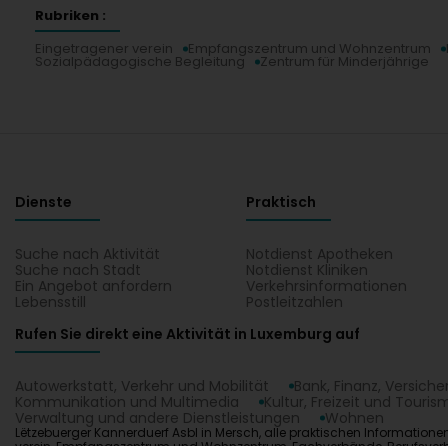
Rubriken :
Eingetragener verein
Empfangszentrum und Wohnzentrum
Sozialpädagogische Begleitung
Zentrum für Minderjährige
Dienste
Praktisch
Suche nach Aktivität
Notdienst Apotheken
Suche nach Stadt
Notdienst Kliniken
Ein Angebot anfordern
Verkehrsinformationen
Lebensstill
Postleitzahlen
Rufen Sie direkt eine Aktivität in Luxemburg auf
Autowerkstatt, Verkehr und Mobilität
Bank, Finanz, Versich
Kommunikation und Multimedia
Kultur, Freizeit und Touris
Verwaltung und andere Dienstleistungen
Wohnen
Lëtzebuerger Kannerduerf Asbl in Mersch, alle praktischen Informatione
verein, Empfangszentrum und Wohnzentrum, Fachverbände, Berufsverbänd