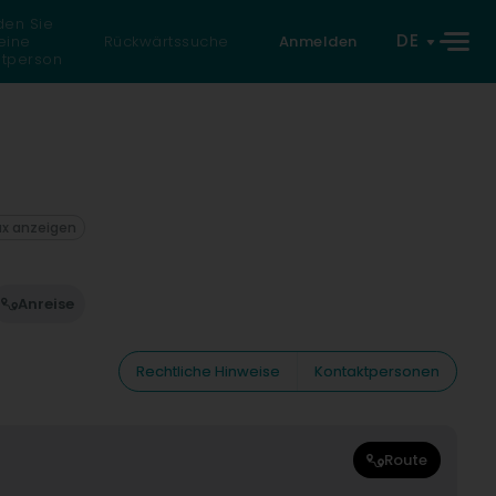
den Sie
DE
eine
Rückwärtssuche
Anmelden
atperson
ax anzeigen
Anreise
Rechtliche Hinweise
Kontaktpersonen
Route