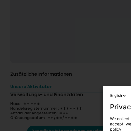
Zusätzliche Informationen
Unsere Aktivitäten
Verwaltungs- und Finanzdaten
English
Nace : ∗∗.∗∗∗
Privac
Handelsregisternummer : ∗∗∗∗∗∗∗
Anzahl der Angestellten : ∗∗∗
Gründungsdatum : ∗∗/∗∗/∗∗∗∗
We collect 
accept, we'
policy.