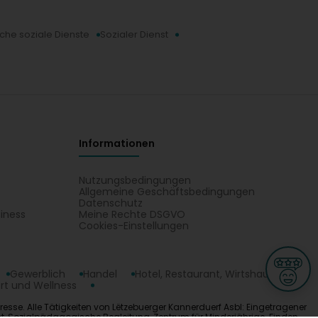
iche soziale Dienste
Sozialer Dienst
Informationen
Nutzungsbedingungen
Allgemeine Geschäftsbedingungen
Datenschutz
iness
Meine Rechte DSGVO
t
Cookies-Einstellungen
Gewerblich
Handel
Hotel, Restaurant, Wirtshaus
rt und Wellness
esse. Alle Tätigkeiten von Lëtzebuerger Kannerduerf Asbl: Eingetragener
t, Sozialpädagogische Begleitung, Zentrum für Minderjährige. Finden