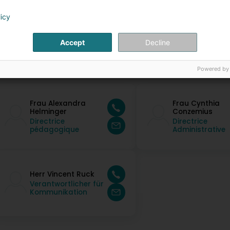
licy
Accept
Decline
ontaktpersonen
Powered by
Frau Alexandra
Frau Cynthia
Helminger
Conzemius
Directrice
Directrice
pédagogique
Administrative
Herr Vincent Ruck
Verantwortlicher für
Kommunikation