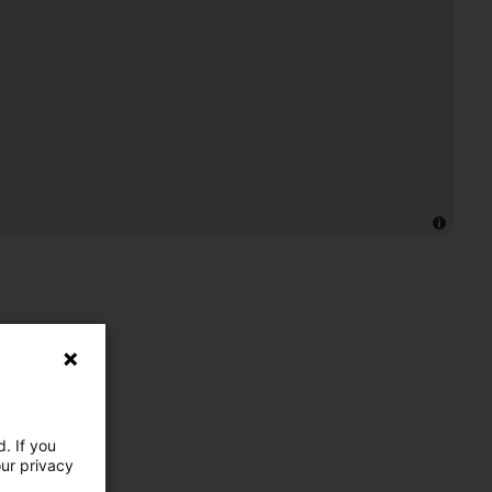
. If you
our privacy