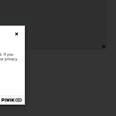
. If you
our privacy