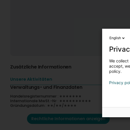
English
Privac
We collect 
Zusätzliche Informationen
accept, we'
policy.
Unsere Aktivitäten
Privacy po
Verwaltungs- und Finanzdaten
Handelsregisternummer : ∗∗∗∗∗∗∗
Internationale MwSt.-Nr : ∗∗∗∗∗∗∗∗∗∗
Gründungsdatum : ∗∗/∗∗/∗∗∗∗
Rechtliche Informationen anzeigen