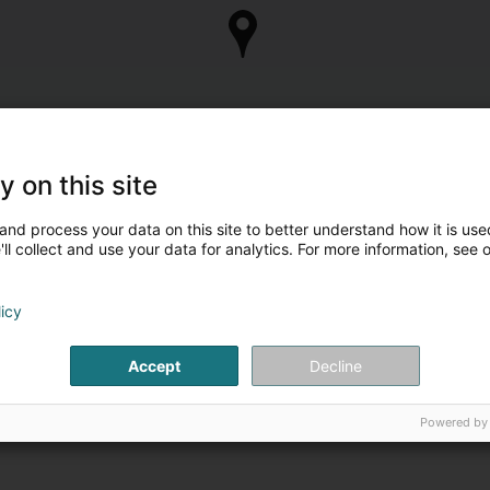
y on this site
and process your data on this site to better understand how it is used
ll collect and use your data for analytics. For more information, see 
licy
Accept
Decline
Powered by