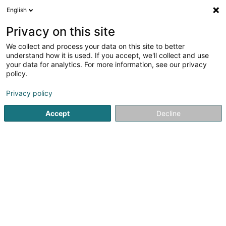
English
DE
Privacy on this site
We collect and process your data on this site to better
Les P'tits Tigrous Sàrl
understand how it is used. If you accept, we'll collect and use
your data for analytics. For more information, see our privacy
Kindertagespflege
policy.
19 Rue d'Esch
L-3353
Leudelange (Leideleng)
Privacy policy
Fax anzeigen
Accept
Decline
Sehen Sie die Nummer
Anreise
Startseite
Außerschulisch
Kindertagespflege
Les P'tit