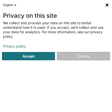
English
DE
Privacy on this site
We collect and process your data on this site to better
Leisen Treppenbau GmbH
understand how it is used. If you accept, we'll collect and use
your data for analytics. For more information, see our privacy
Holztreppen
policy.
12 Im Paesch
D-54340
Longuich (ALLEMAGNE)
Privacy policy
Mobiltelefon anzeigen
Accept
Decline
Sehen Sie die Nummer
Anreise
Startseite
Schutzgeländer, Balustraden und Rampe
Holzt