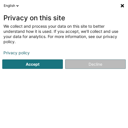
English
DE
Privacy on this site
We collect and process your data on this site to better
Lehners-Weber Christiane (Dr)
understand how it is used. If you accept, we'll collect and use
your data for analytics. For more information, see our privacy
Fachärzte für: Haut- und Geschlechtskrankheiten
policy.
21 Rue Raoul Follereau
L-8027
Strassen (Stroossen)
Privacy policy
Accept
Decline
Sehen Sie die Nummer
Anreise
Startseite
Fachärzte für: Haut- und Geschlechtskrankheiten