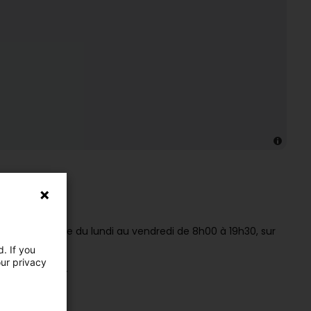
vous accueille du lundi au vendredi de 8h00 à 19h30, sur
. If you
our privacy
mes enceintes.