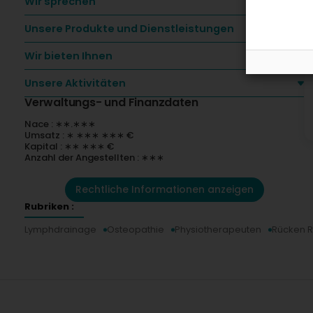
Wir sprechen
-
Unsere Produkte und Dienstleistungen
K
Wir bieten Ihnen
Unsere Aktivitäten
Verwaltungs- und Finanzdaten
Nace : ∗∗.∗∗∗
Umsatz : ∗ ∗∗∗ ∗∗∗ €
Kapital : ∗∗ ∗∗∗ €
Anzahl der Angestellten : ∗∗∗
Rechtliche Informationen anzeigen
Rubriken :
Lymphdrainage
Osteopathie
Physiotherapeuten
Rücken 