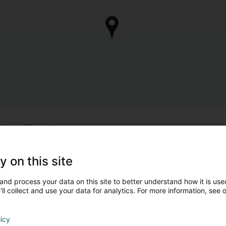
ber Lefèvre Anne
Barrierefreier Zugang
Hausbesuch
Aufzug
y on this site
otre Cabinet de Kinésithérapie et d'Ostéopathie situé à Rodange 
endez-vous.
and process your data on this site to better understand how it is used
ll collect and use your data for analytics. For more information, see 
ous prenons en charge les nourrissons, enfants, adultes et fem
nne Lefèvre, Kinésithérapeute diplômée
licy
 Master en Kinésithérapie