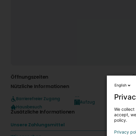
Öffnungszeiten
Ü
Nützliche Informationen
English
Privac
Barrierefreier Zugang
N
Aufzug
r
Hausbesuch
We collect 
Zusätzliche Informationen
accept, we'
N
policy.
Unsere Zahlungsmittel
A
Privacy po
-