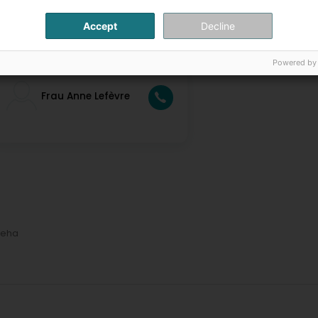
 Membre de l'ALK
Accept
Decline
ontaktpersonen
Powered by
Frau Anne Lefèvre
Reha