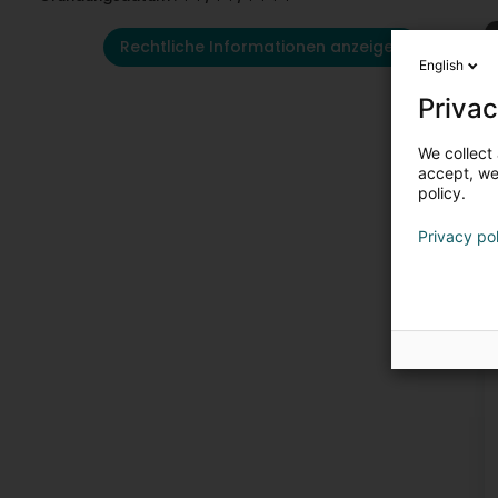
Rechtliche Informationen anzeigen
English
Privac
We collect 
accept, we'
policy.
Privacy po