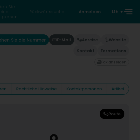
den Sie
DE
eine
Rückwärtssuche
Anmelden
atperson
ehen Sie die Nummer
E-Mail
Anreise
Website
Kontakt
Formations
Fax anzeigen
nen
Rechtliche Hinweise
Kontaktpersonen
Artikel
Route