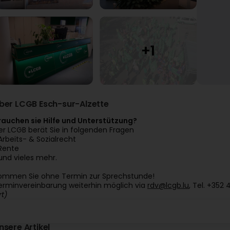
ber LCGB Esch-sur-Alzette
rauchen sie Hilfe und Unterstützung?
er LCGB berät Sie in folgenden Fragen
 Arbeits- & Sozialrecht
 Rente
 und vieles mehr.
ommen Sie ohne Termin zur Sprechstunde!
erminvereinbarung weiterhin möglich via
rdv@lcgb.lu
, Tel. +352
rt)
nsere Artikel