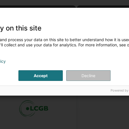
Formations
Coaching individuel
y on this site
and process your data on this site to better understand how it is used
ll collect and use your data for analytics. For more information, see 
licy
Accept
Decline
Bilan de compétence
Powered by