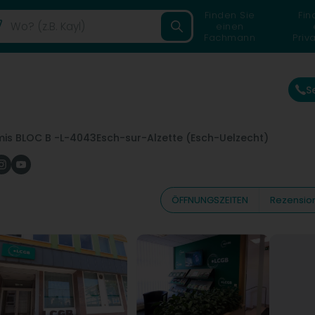
Finden Sie
Fin
einen
Fachmann
Priv
S
is BLOC B -
L-4043
Esch-sur-Alzette (Esch-Uelzecht)
ÖFFNUNGSZEITEN
Rezensio