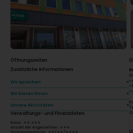
Öffnungszeiten
Ü
Zusätzliche Informationen
B
D
•
Wir sprechen
•
•
Wir bieten Ihnen
K
Unsere Aktivitäten
T
O
Verwaltungs- und Finanzdaten
Nace : ∗∗.∗∗∗
Anzahl der Angestellten : ∗∗∗
U
Gründungsdatum : ∗∗/∗∗/∗∗∗∗