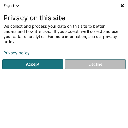
English
DE
Privacy on this site
We collect and process your data on this site to better
Landwirtschaftlicher Lokalverein
understand how it is used. If you accept, we'll collect and use
Niederkerschen ASSAGRI
your data for analytics. For more information, see our privacy
policy.
Eingetragener verein
Privacy policy
17 Rue de la Poste
L-4939
Bascharage (Nidderkäerjeng)
Accept
Decline
Anreise
Startseite
Öffentlicher Dienst
Eingetragener verein
Lan