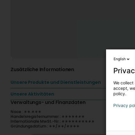
English
Zusätzliche Informationen
Privac
Unsere Produkte und Dienstleistungen
We collect 
accept, we'
Unsere Aktivitäten
policy.
Verwaltungs- und Finanzdaten
Privacy po
Nace : ∗∗.∗∗∗
Handelsregisternummer : ∗∗∗∗∗∗∗
Internationale MwSt.-Nr : ∗∗∗∗∗∗∗∗∗∗
Gründungsdatum : ∗∗/∗∗/∗∗∗∗