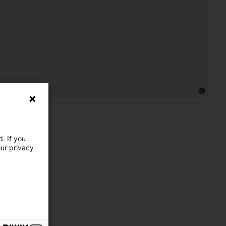
. If you
our privacy