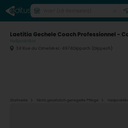
Laetitia Gechele Coach Professionnel - 
Heilpraktiker
34 Rue du Cimetière
L-4974
Dippach (Dippech)
Startseite
Nicht gesetzlich geregelte Pflege
Heilprakti