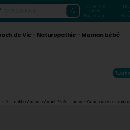
Finden Sie
Fin
einen
Fachmann
Priv
Coach de Vie - Naturopathie - Maman bébé
Sehe
ker
Laetitia Gechele Coach Professionnel - Coach de Vie - Natu