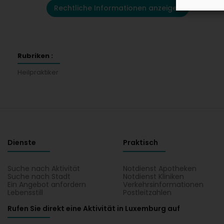
Rechtliche Informationen anzeigen
Rubriken :
Heilpraktiker
Dienste
Praktisch
Suche nach Aktivität
Notdienst Apotheken
Suche nach Stadt
Notdienst Kliniken
Ein Angebot anfordern
Verkehrsinformationen
Lebensstill
Postleitzahlen
Rufen Sie direkt eine Aktivität in Luxemburg auf