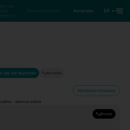
den Sie
DE
eine
Rückwärtssuche
Anmelden
atperson
n Sie die Nummer
Anreise
Rechtliche Hinweise
ropathie - Maman bébé
Route