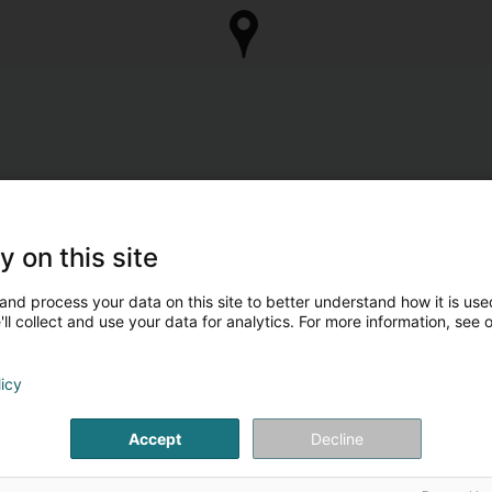
y on this site
and process your data on this site to better understand how it is used
ll collect and use your data for analytics. For more information, see 
licy
Accept
Decline