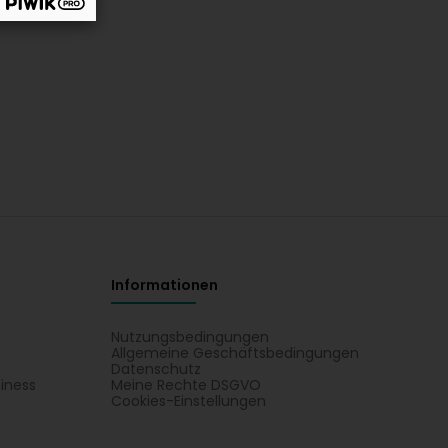
Informationen
Nutzungsbedingungen
Allgemeine Geschäftsbedingungen
Datenschutz
iness
Meine Rechte DSGVO
t
Cookies-Einstellungen