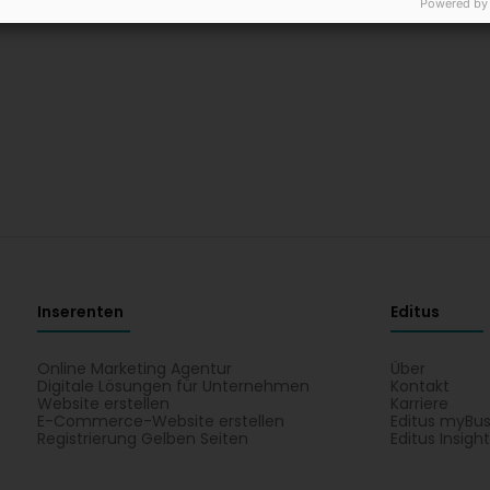
Powered by
Inserenten
Editus
Online Marketing Agentur
Über
Digitale Lösungen für Unternehmen
Kontakt
Website erstellen
Karriere
E-Commerce-Website erstellen
Editus myBus
Registrierung Gelben Seiten
Editus Insigh