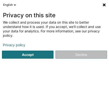
English
DE
Privacy on this site
We collect and process your data on this site to better
Laboratoire d'Analyses
understand how it is used. If you accept, we'll collect and use
Médicales Ketterthill
your data for analytics. For more information, see our privacy
policy.
Laboratorien für medizinische
Untersuchungen
Privacy policy
4,83
157
rezensionen
12 Route de Luxembourg
L-4760
Pétange (Péiteng)
Accept
Decline
Fax anzeigen
Kontakt
Nos ce
Sehen Sie die Nummer
E-Mail
Anreise
Website
Startseite
Labors
Laboratorien für medizinische Untersu