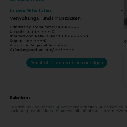
Unsere Aktivitäten
Verwaltungs- und Finanzdaten
Handelsregisternummer : ∗∗∗∗∗∗∗
Umsatz : ∗ ∗∗∗ ∗∗∗ €
Internationale MwSt.-Nr : ∗∗∗∗∗∗∗∗∗∗
Kapital : ∗∗ ∗∗∗ €
K
Anzahl der Angestellten : ∗∗∗
Gründungsdatum : ∗∗/∗∗/∗∗∗∗
Rechtliche Informationen anzeigen
Rubriken :
Bedachung und Dächer
Dachdeckerarbeiten
Dachsanieru
Isolierung
Metalldach
Photovoltaik
Stahlbaustruktur
Wär