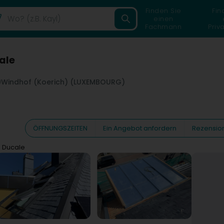
Finden Sie
Fin
einen
Fachmann
Priv
ale
9
Windhof (Koerich) (LUXEMBOURG)
ÖFFNUNGSZEITEN
Ein Angebot anfordern
Rezensio
d Ducale