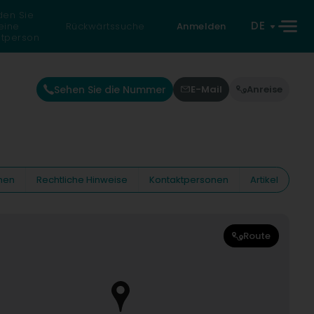
den Sie
DE
eine
Rückwärtssuche
Anmelden
atperson
Sehen Sie die Nummer
E-Mail
Anreise
nen
Rechtliche Hinweise
Kontaktpersonen
Artikel
Route