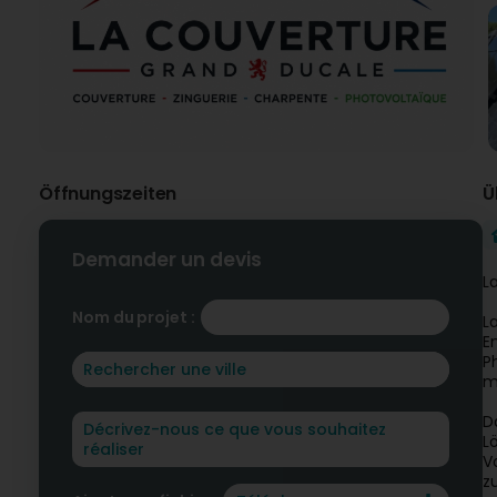
Öffnungszeiten
Ü
Demander un devis
L
Nom du projet :
L
E
P
m
D
L
V
z