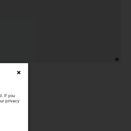
. If you
our privacy