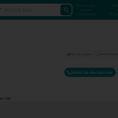
Finden Sie
Fin
einen
Fachmann
Priv
Fax anzeigen
Mobiltelef
Sehen Sie die Nummer
es Sàrl