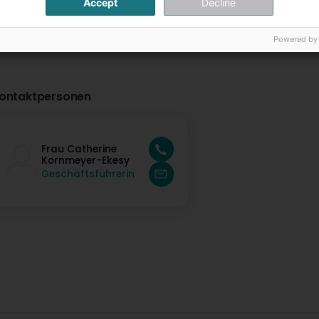
Accept
Decline
Powered by
ontaktpersonen
Frau Catherine
Kornmeyer-Ekesy
Geschäftsführerin