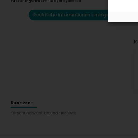
Gründungsdatum : ∗∗/∗∗/∗∗∗∗
Rechtliche Informationen anzeigen
K
Rubriken :
Forschungszentren und -Institute