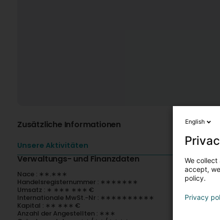
English
Zusätzliche Informationen
Privac
Unsere Aktivitäten
Verwaltungs- und Finanzdaten
We collect 
accept, we'
Nace : ∗∗.∗∗∗
policy.
Handelsregisternummer : ∗∗∗∗∗∗∗
Umsatz : ∗ ∗∗∗ ∗∗∗ €
Internationale MwSt.-Nr : ∗∗∗∗∗∗∗∗∗∗
Privacy po
Kapital : ∗∗ ∗∗∗ €
Anzahl der Angestellten : ∗∗∗