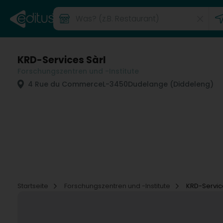
KRD-Services Sàrl
Forschungszentren und -Institute
4 Rue du Commerce
L-3450
Dudelange (Diddeleng)
Startseite
Forschungszentren und -Institute
KRD-Servic