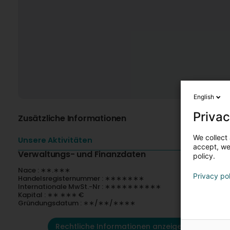
English
Privac
Zusätzliche Informationen
We collect 
Unsere Aktivitäten
accept, we'
Verwaltungs- und Finanzdaten
policy.
Nace : ∗∗.∗∗∗
Privacy po
Handelsregisternummer : ∗∗∗∗∗∗∗
Internationale MwSt.-Nr : ∗∗∗∗∗∗∗∗∗∗
Kapital : ∗∗ ∗∗∗ €
Gründungsdatum : ∗∗/∗∗/∗∗∗∗
Rechtliche Informationen anzeigen