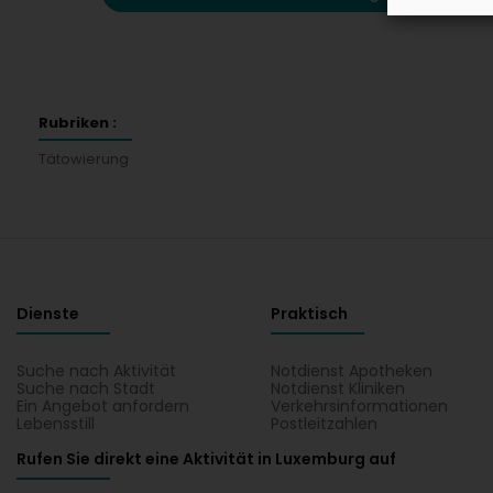
Rubriken :
Tätowierung
Dienste
Praktisch
Suche nach Aktivität
Notdienst Apotheken
Suche nach Stadt
Notdienst Kliniken
Ein Angebot anfordern
Verkehrsinformationen
Lebensstill
Postleitzahlen
Rufen Sie direkt eine Aktivität in Luxemburg auf