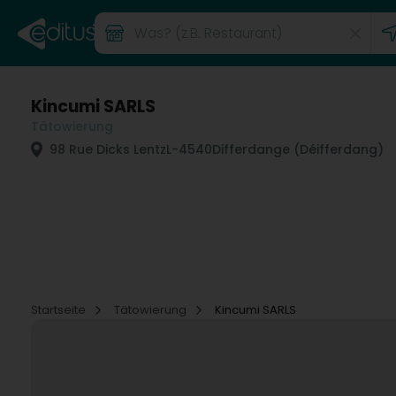
Kincumi SARLS
Tätowierung
98 Rue Dicks Lentz
L-4540
Differdange (Déifferdang)
Startseite
Tätowierung
Kincumi SARLS