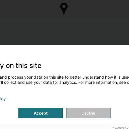
y on this site
and process your data on this site to better understand how it is used
ll collect and use your data for analytics. For more information, see 
licy
Accept
Decline
Powered by