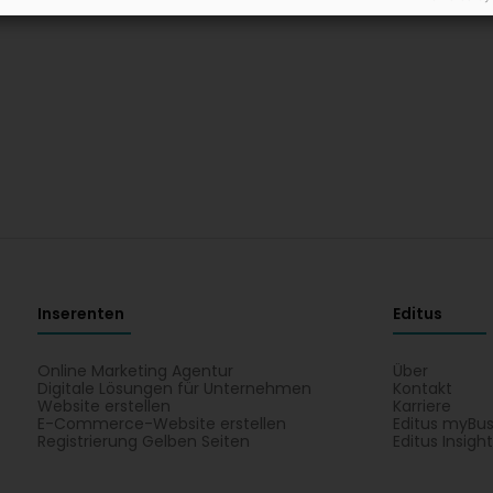
Inserenten
Editus
Online Marketing Agentur
Über
Digitale Lösungen für Unternehmen
Kontakt
Website erstellen
Karriere
E-Commerce-Website erstellen
Editus myBus
Registrierung Gelben Seiten
Editus Insigh