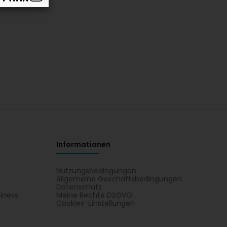
Informationen
Nutzungsbedingungen
Allgemeine Geschäftsbedingungen
Datenschutz
iness
Meine Rechte DSGVO
t
Cookies-Einstellungen