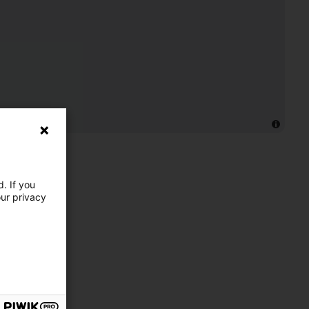
. If you
our privacy