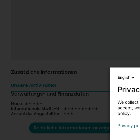
Zusätzliche Informationen
English
Unsere Aktivitäten
Privac
Verwaltungs- und Finanzdaten
We collect 
Nace : ∗∗.∗∗∗
accept, we'
Internationale MwSt.-Nr : ∗∗∗∗∗∗∗∗∗∗
Anzahl der Angestellten : ∗∗∗
policy.
Privacy po
Rechtliche Informationen anzeigen