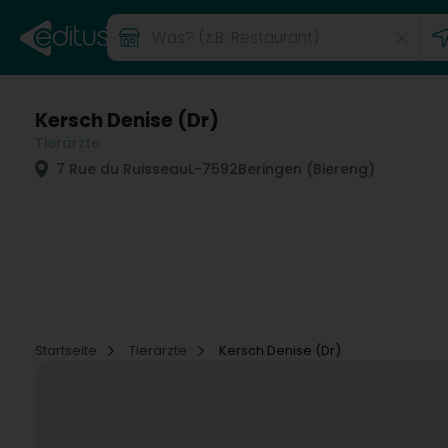
Kersch Denise (Dr)
Tierärzte
7 Rue du Ruisseau
L-7592
Beringen (Biereng)
Startseite
Tierärzte
Kersch Denise (Dr)