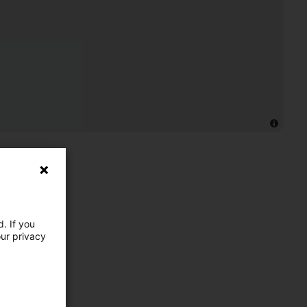
. If you
our privacy