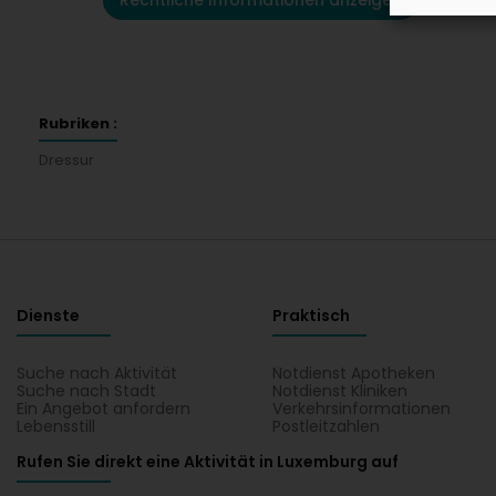
Rechtliche Informationen anzeigen
Rubriken :
Dressur
Dienste
Praktisch
Suche nach Aktivität
Notdienst Apotheken
Suche nach Stadt
Notdienst Kliniken
Ein Angebot anfordern
Verkehrsinformationen
Lebensstill
Postleitzahlen
Rufen Sie direkt eine Aktivität in Luxemburg auf