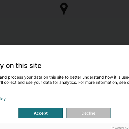
y on this site
and process your data on this site to better understand how it is used
ll collect and use your data for analytics. For more information, see 
licy
Accept
Decline
Powered by