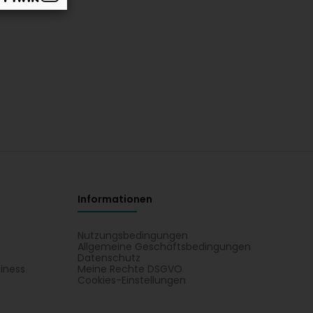
Informationen
Nutzungsbedingungen
Allgemeine Geschäftsbedingungen
Datenschutz
iness
Meine Rechte DSGVO
t
Cookies-Einstellungen