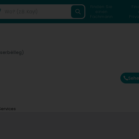
Finden Sie
Fin
einen
Fachmann
Priv
serbëlleg)
Sehe
Services