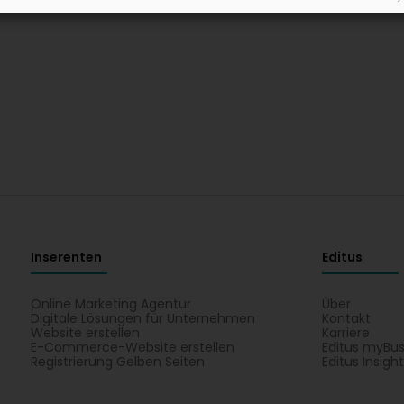
Inserenten
Editus
Online Marketing Agentur
Über
Digitale Lösungen für Unternehmen
Kontakt
Website erstellen
Karriere
E-Commerce-Website erstellen
Editus myBus
Registrierung Gelben Seiten
Editus Insigh