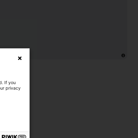
. If you
our privacy