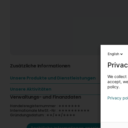
English
Privac
Zusätzliche Informationen
We collect 
Unsere Produkte und Dienstleistungen
accept, we'
policy.
Unsere Aktivitäten
Verwaltungs- und Finanzdaten
Privacy po
Handelsregisternummer : ∗∗∗∗∗∗∗
Internationale MwSt.-Nr : ∗∗∗∗∗∗∗∗∗∗
Gründungsdatum : ∗∗/∗∗/∗∗∗∗