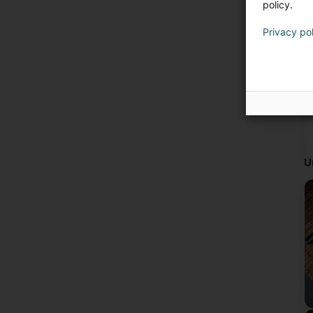
policy.
Privacy po
U