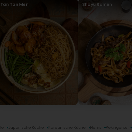
Tan Tan Men
Shoyu Ramen
lle
Japanische Küche
Koreanische Küche
Nems
Pekingente