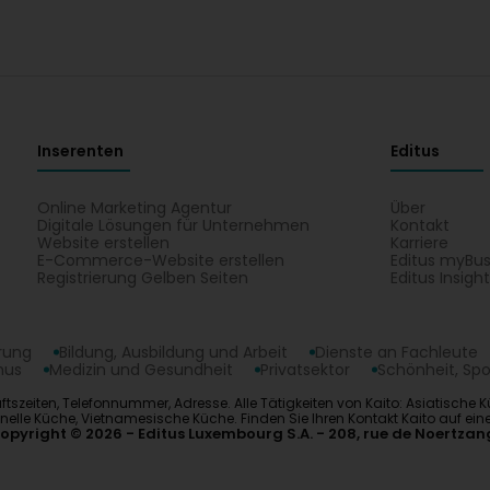
Inserenten
Editus
Online Marketing Agentur
Über
Digitale Lösungen für Unternehmen
Kontakt
Website erstellen
Karriere
E-Commerce-Website erstellen
Editus myBus
Registrierung Gelben Seiten
Editus Insigh
erung
Bildung, Ausbildung und Arbeit
Dienste an Fachleute
mus
Medizin und Gesundheit
Privatsektor
Schönheit, Spo
ftszeiten, Telefonnummer, Adresse. Alle Tätigkeiten von Kaito: Asiatische
onelle Küche, Vietnamesische Küche. Finden Sie Ihren Kontakt Kaito auf ei
opyright © 2026
Editus Luxembourg S.A.
208, rue de Noertzan