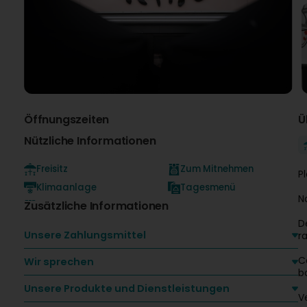
Öffnungszeiten
Ü
Nützliche Informationen
Freisitz
Zum Mitnehmen
P
Klimaanlage
Tagesmenü
N
Zusätzliche Informationen
D
Unsere Zahlungsmittel
r
C
Wir sprechen
b
Unsere Produkte und Dienstleistungen
V