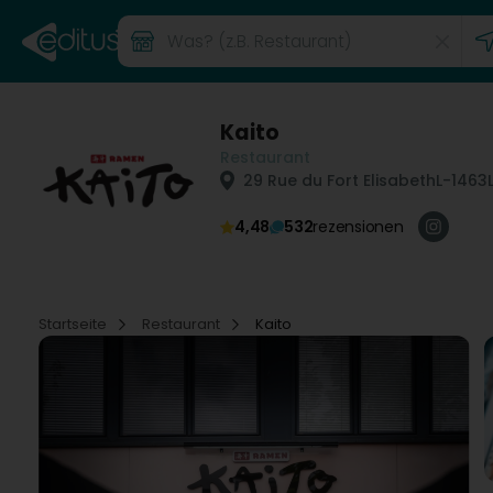
Kaito
Restaurant
29 Rue du Fort Elisabeth
L-1463
4,48
532
rezensionen
Startseite
Restaurant
Kaito