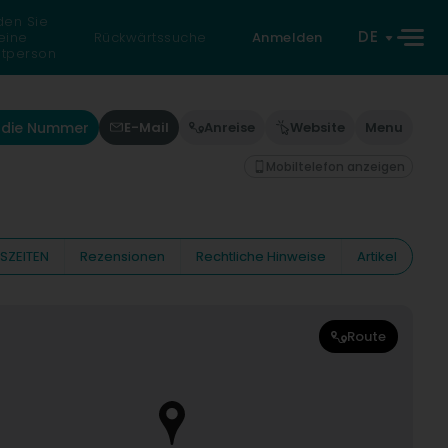
den Sie
DE
eine
Rückwärtssuche
Anmelden
atperson
e die Nummer
E-Mail
Anreise
Website
Menu
Mobiltelefon anzeigen
SZEITEN
Rezensionen
Rechtliche Hinweise
Artikel
Route