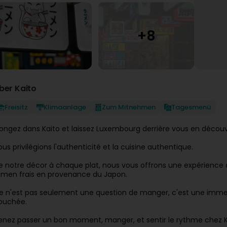
ber Kaito
Freisitz
Klimaanlage
Zum Mitnehmen
Tagesmenü
longez dans Kaito et laissez Luxembourg derrière vous en découv
ous privilégions l'authenticité et la cuisine authentique.
e notre décor à chaque plat, nous vous offrons une expérience 
amen frais en provenance du Japon.
e n'est pas seulement une question de manger, c'est une immer
ouchée.
enez passer un bon moment, manger, et sentir le rythme chez K