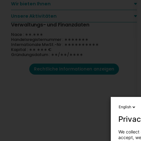
Wir bieten Ihnen
Unsere Aktivitäten
Verwaltungs- und Finanzdaten
Nace : ∗∗.∗∗∗
Handelsregisternummer : ∗∗∗∗∗∗∗
Internationale MwSt.-Nr : ∗∗∗∗∗∗∗∗∗∗
Kapital : ∗∗ ∗∗∗ €
Gründungsdatum : ∗∗/∗∗/∗∗∗∗
Rechtliche Informationen anzeigen
English
Privac
We collect 
accept, we'