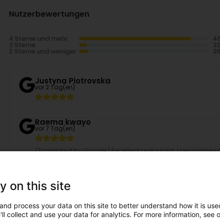
Nutzerbewertungen
4 Sterne und mehr
3 Sterne
2 Sterne und weniger
Justyna Piotrovska
vor 2 Tag(en)
Raema kwayo
vor 7 Tag(en)
(Translated by Google) Excellent restaurant, I recommend c
recommande d’y faire un tour !
Illia
y on this site
vor 7 Tag(en)
and process your data on this site to better understand how it is used
The waiters are very nice as well as the food, I was very full 
ll collect and use your data for analytics. For more information, see 