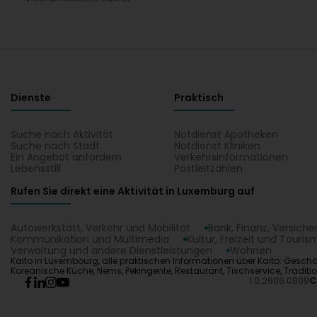
Dienste
Praktisch
Suche nach Aktivität
Notdienst Apotheken
Suche nach Stadt
Notdienst Kliniken
Ein Angebot anfordern
Verkehrsinformationen
Lebensstill
Postleitzahlen
Rufen Sie direkt eine Aktivität in Luxemburg auf
Autowerkstatt, Verkehr und Mobilität
Bank, Finanz, Versich
Kommunikation und Multimedia
Kultur, Freizeit und Touris
Verwaltung und andere Dienstleistungen
Wohnen
Kaito in Luxembourg, alle praktischen Informationen über Kaito: Geschä
Koreanische Küche, Nems, Pekingente, Restaurant, Tischservice, Traditi
1.0.2606.0809
C