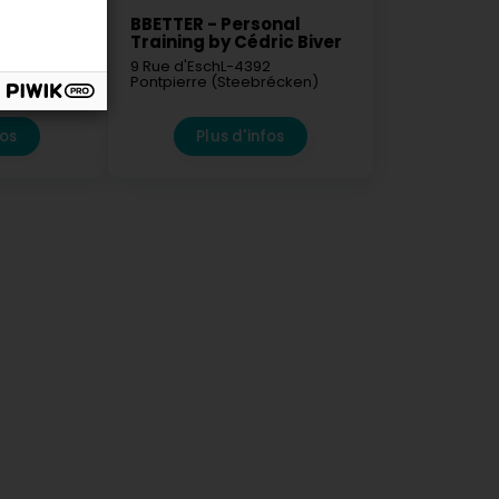
BBETTER - Personal
Training by Cédric Biver
4103
Esch-
9 Rue d'Esch
L-4392
Pontpierre (Steebrécken)
fos
Plus d'infos