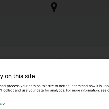
Sind Sie der Eigentümer 
Übernehmen Sie die Kontrolle über Ihr Unternehm
y on this site
Mein Unternehmen
D'autres professionnels qui p
and process your data on this site to better understand how it is used
ll collect and use your data for analytics. For more information, see 
licy