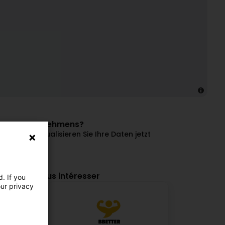
dieses Unternehmens?
en und aktualisieren Sie Ihre Daten jetzt
 verwalten
ourraient vous intéresser
. If you
our privacy