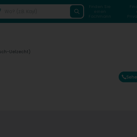
Finden Sie
Fin
einen
Fachmann
Priv
Esch-Uelzecht)
Sehe