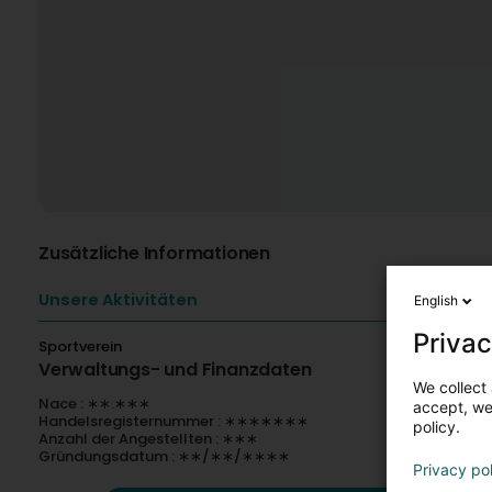
Zusätzliche Informationen
Unsere Aktivitäten
English
Privac
Sportverein
Verwaltungs- und Finanzdaten
We collect 
Nace : ∗∗.∗∗∗
accept, we'
Handelsregisternummer : ∗∗∗∗∗∗∗
policy.
Anzahl der Angestellten : ∗∗∗
Gründungsdatum : ∗∗/∗∗/∗∗∗∗
Privacy po