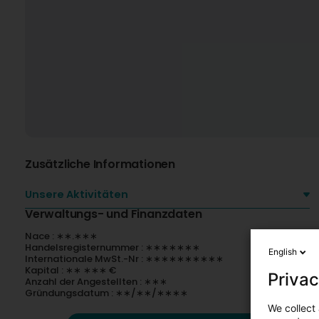
Zusätzliche Informationen
Unsere Aktivitäten
Verwaltungs- und Finanzdaten
Nace : ∗∗.∗∗∗
Handelsregisternummer : ∗∗∗∗∗∗∗
English
Internationale MwSt.-Nr : ∗∗∗∗∗∗∗∗∗∗
Kapital : ∗∗ ∗∗∗ €
Privac
Anzahl der Angestellten : ∗∗∗
Gründungsdatum : ∗∗/∗∗/∗∗∗∗
We collect 