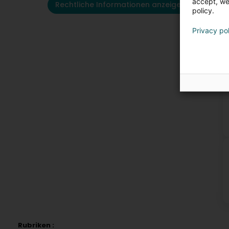
accept, we'
Rechtliche Informationen anzeigen
policy.
Privacy po
K
Rubriken :