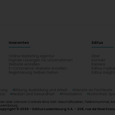
Inserenten
Editus
Online Marketing Agentur
Über
Digitale Lösungen für Unternehmen
Kontakt
Website erstellen
Karriere
E-Commerce-Website erstellen
Editus myBus
Registrierung Gelben Seiten
Editus Insigh
erung
Bildung, Ausbildung und Arbeit
Dienste an Fachleute
mus
Medizin und Gesundheit
Privatsektor
Schönheit, Spo
en über Johnson Controls Nina Sàrl: Geschäftszeiten, Telefonnummer, Adres
 Luxembourg.
opyright © 2026
Editus Luxembourg S.A.
208, rue de Noertzan