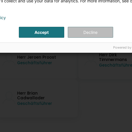
ll collect and use your data for analytics. For more information, see 
licy
Accept
Decline
ontaktpersonen
Powered by
Herr Dirk
Herr Jeroen Proost
Timmermans
Geschäftsführer
Geschäftsführe
Herr Brian
Cadwallader
Geschäftsführer