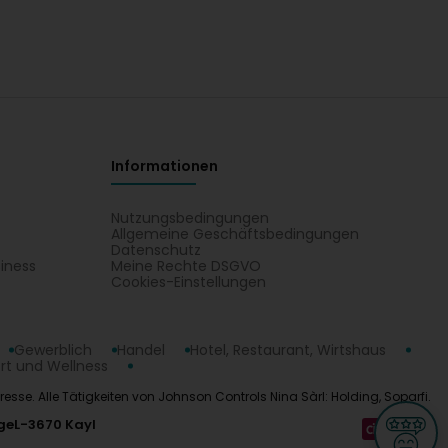
Informationen
Nutzungsbedingungen
Allgemeine Geschäftsbedingungen
Datenschutz
iness
Meine Rechte DSGVO
t
Cookies-Einstellungen
Gewerblich
Handel
Hotel, Restaurant, Wirtshaus
rt und Wellness
se. Alle Tätigkeiten von Johnson Controls Nina Sàrl: Holding, Soparfi.
ge
L-3670 Kayl