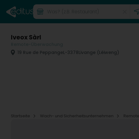
Iveox Sàrl
Remote-Überwachung
19 Rue de Peppange
L-3378
Livange (Léiweng)
Startseite
Wach- und Sicherheitsunternehmen
Remot