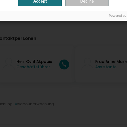
Accept
Decline
Powered by
ontaktpersonen
Herr Cyril Akpabie
Frau Anne Mari
Geschäftsführer
Assistante
achung
Videoüberwachung