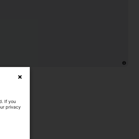
. If you
our privacy