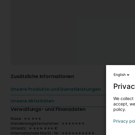
English
Zusätzliche Informationen
Privac
Unsere Produkte und Dienstleistungen
We collect 
Unsere Aktivitäten
accept, we'
Verwaltungs- und Finanzdaten
policy.
Nace : ∗∗.∗∗∗
Privacy po
Handelsregisternummer : ∗∗∗∗∗∗∗
Umsatz : ∗ ∗∗∗ ∗∗∗ €
Internationale MwSt.-Nr : ∗∗∗∗∗∗∗∗∗∗