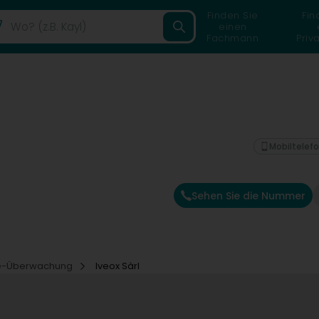
Finden Sie
Fin
einen
Fachmann
Priv
Mobiltelef
Sehen Sie die Nummer
e-Überwachung
Iveox Sàrl