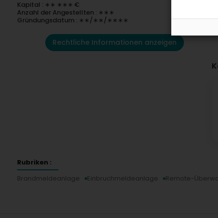
Kapital : ∗∗ ∗∗∗ €
Anzahl der Angestellten : ∗∗∗
Gründungsdatum : ∗∗/∗∗/∗∗∗∗
Rechtliche Informationen anzeigen
K
Rubriken :
Brandmeldeanlage
Einbruchmeldeanlage
Remote-Überw