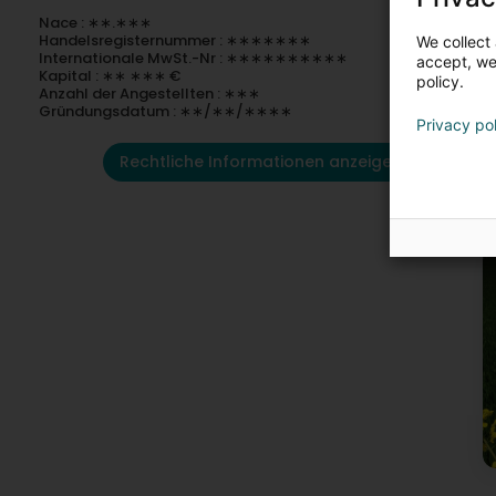
Nace : ∗∗.∗∗∗
Handelsregisternummer : ∗∗∗∗∗∗∗
We collect 
Internationale MwSt.-Nr : ∗∗∗∗∗∗∗∗∗∗
accept, we'
Kapital : ∗∗ ∗∗∗ €
policy.
Anzahl der Angestellten : ∗∗∗
Gründungsdatum : ∗∗/∗∗/∗∗∗∗
Privacy po
Rechtliche Informationen anzeigen