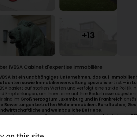
ber IVBSA Cabinet d'expertise immobilière
IVBSA ist ein unabhängiges Unternehmen, das auf Immobilien
utachten sowie Immobilienverwaltung spezialisiert ist – in L
VBSA basiert auf starken Werten und verfolgt eine strikte Politik
nd Empfehlungen, um Ihnen eine auf Ihre Bedürfnisse abgestim
ir sind im
Großherzogtum Luxemburg und in Frankreich
ansäss
ie Bewertungen betreffen Wohnimmobilien, Büroflächen, Ge
andwirtschaftliche und weinbauliche Betriebe.
ie werden von einem Sachverständigen durchgeführt, der als
RE
uropean Group of Valuers’ Associations) unter der Nummer REV-FR
roßherzogtums Luxemburg vereidigt ist.
nsere Artikel
y on this site