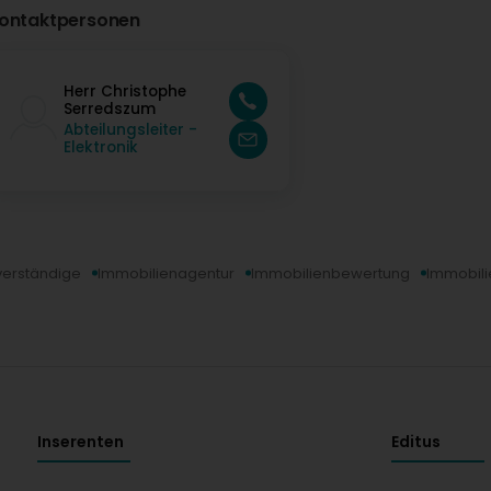
ontaktpersonen
Herr Christophe
Serredszum
Abteilungsleiter -
Elektronik
verständige
Immobilienagentur
Immobilienbewertung
Immobili
Inserenten
Editus