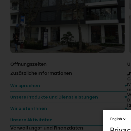
Öffnungszeiten
Ü
Zusätzliche Informationen
„
G
I
Wir sprechen
u
W
Unsere Produkte und Dienstleistungen
D
l
Wir bieten Ihnen
S
E
English
Unsere Aktivitäten
G
U
Verwaltungs- und Finanzdaten
Privac