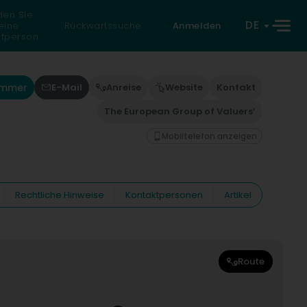
den Sie
DE
eine
Rückwärtssuche
Anmelden
atperson
ummer
E-Mail
Anreise
Website
Kontakt
The European Group of Valuers’
Mobiltelefon anzeigen
Rechtliche Hinweise
Kontaktpersonen
Artikel
Route