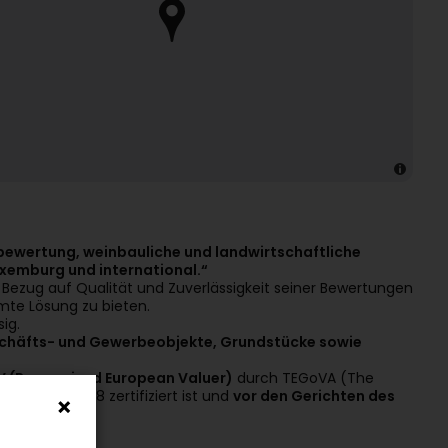
bewertung, weinbauliche und landwirtschaftliche
uxemburg und international.“
 in Bezug auf Qualität und Zuverlässigkeit seiner Bewertungen
mte Lösung zu bieten.
ig.
schäfts- und Gewerbeobjekte, Grundstücke sowie
V (Recognized European Valuer)
durch TEGoVA (The
/CEF/2021/28 zertifiziert ist und
vor den Gerichten des