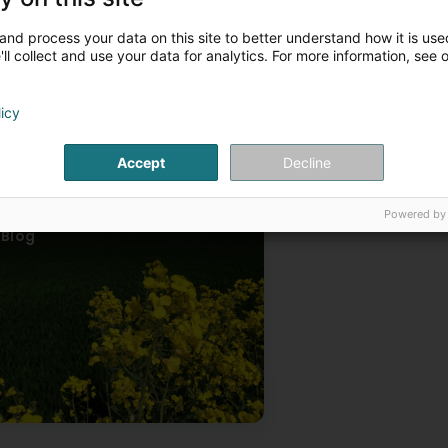
Capital humain
Nos valeurs
and process your data on this site to better understand how it is used
ll collect and use your data for analytics. For more information, see 
licy
Accept
Decline
Powered by
Blog