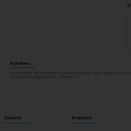
K
Rubriken :
Immobilien
Immobilien-Sachverständige
Immobilien-Sach
Sachverständigenbüros
Weinbau
Dienste
Praktisch