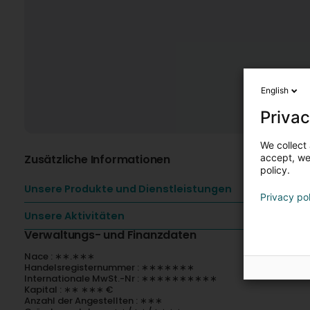
English
Privac
We collect 
Zusätzliche Informationen
accept, we'
policy.
Unsere Produkte und Dienstleistungen
Privacy po
Unsere Aktivitäten
Verwaltungs- und Finanzdaten
Nace : ∗∗.∗∗∗
Handelsregisternummer : ∗∗∗∗∗∗∗
Internationale MwSt.-Nr : ∗∗∗∗∗∗∗∗∗∗
Kapital : ∗∗ ∗∗∗ €
Anzahl der Angestellten : ∗∗∗