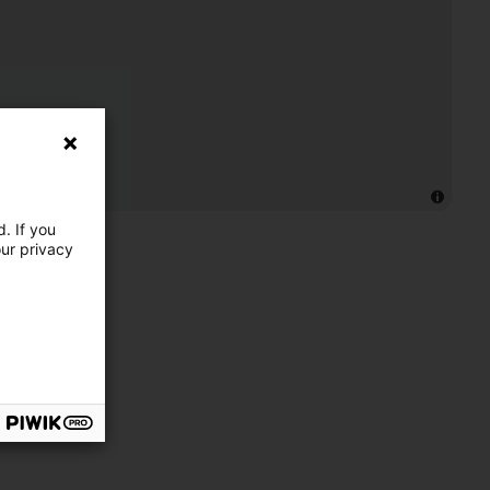
. If you
our privacy