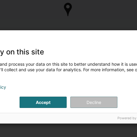
y on this site
and process your data on this site to better understand how it is used
ll collect and use your data for analytics. For more information, see 
licy
Accept
Decline
Powered by