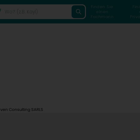
Finden Sie
Fin
einen
Fachmann
Priv
oven Consulting SARLS