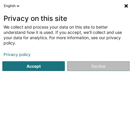
English
DE
Privacy on this site
We collect and process your data on this site to better
understand how it is used. If you accept, we'll collect and use
your data for analytics. For more information, see our privacy
InfoFemmes
policy.
Empfangszentrum und Wohnzentrum
Privacy policy
4,2
5
rezensionen
Accept
Decline
64 Rue Michel Welter
L-2730
Luxembourg (Lëtzebuerg)
Kontakt
Sehen Sie die Nummer
E-Mail
Anreise
Website
Startseite
Außerschulisch
Empfangszentrum und Wohnze