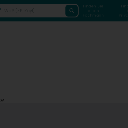
Finden Sie
Fin
einen
Fachmann
Priv
 SA