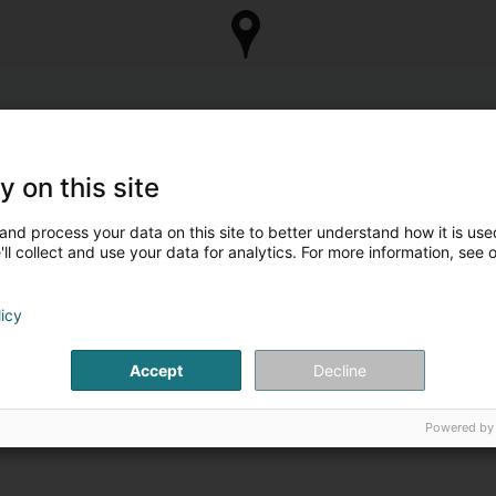
y on this site
and process your data on this site to better understand how it is used
ll collect and use your data for analytics. For more information, see 
licy
Accept
Decline
Powered by