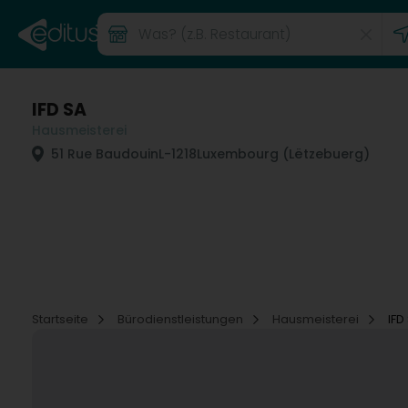
IFD SA
Hausmeisterei
51 Rue Baudouin
L-1218
Luxembourg (Lëtzebuerg)
Startseite
Bürodienstleistungen
Hausmeisterei
IFD