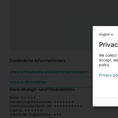
English
Privac
We collect 
Zusätzliche Informationen
accept, we'
policy.
Unsere Produkte und Dienstleistungen
Privacy po
Unsere Aktivitäten
Verwaltungs- und Finanzdaten
Nace : ∗∗.∗∗∗
Handelsregisternummer : ∗∗∗∗∗∗∗
Internationale MwSt.-Nr : ∗∗∗∗∗∗∗∗∗∗
Kapital : ∗∗ ∗∗∗ €
Anzahl der Angestellten : ∗∗∗