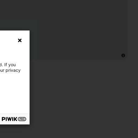
. If you
our privacy