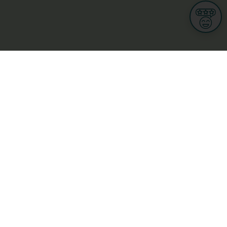
Informationen
Nutzungsbedingungen
Allgemeine Geschäftsbedingungen
Datenschutz
iness
Meine Rechte DSGVO
t
Cookies-Einstellungen
Gewerblich
Handel
Hotel, Restaurant, Wirtshaus
rt und Wellness
ge
L-3670 Kayl