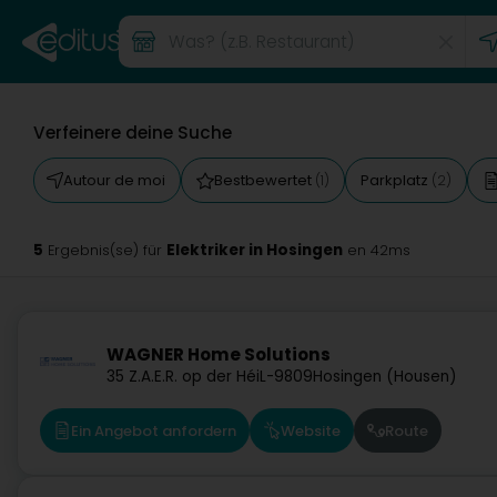
Verfeinere deine Suche
Autour de moi
Bestbewertet
Parkplatz
(1)
(2)
5
Elektriker in Hosingen
Ergebnis(se) für
en 42ms
WAGNER Home Solutions
35 Z.A.E.R. op der Héi
L-9809
Hosingen (Housen)
Ein Angebot anfordern
Website
Route