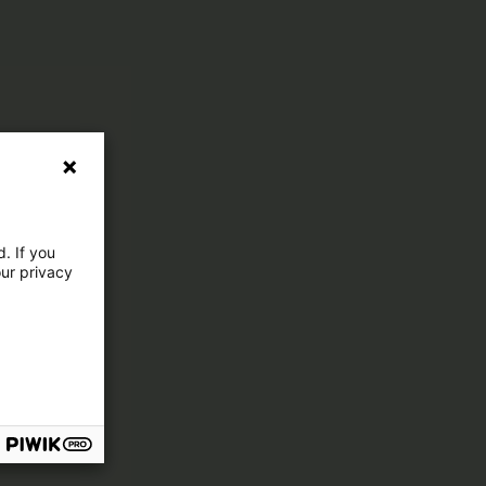
. If you
our privacy