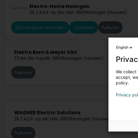
Electro-Home Hosingen
25 Z.A.E.R. op der Héi
L-9809
Hosingen (Housen)
Ein Angebot anfordern
Website
Route
English
Elektro Born & Meyer Sàrl
Privac
23 Bei der Kapell
L-9809
Hosingen (Housen)
We collect 
Route
accept, we'
policy.
Privacy po
WAGNER Electric Solutions
35 Z.A.E.R. op der Héi
L-9809
Hosingen (Housen)
Route