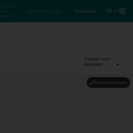
den Sie
DE
eine
Rückwärtssuche
Anmelden
atperson
Sortieren nach
Relevanz
Karte verkleinern