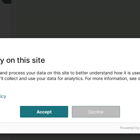
3
y on this site
and process your data on this site to better understand how it is used
ll collect and use your data for analytics. For more information, see 
licy
4
Accept
Decline
Powered by