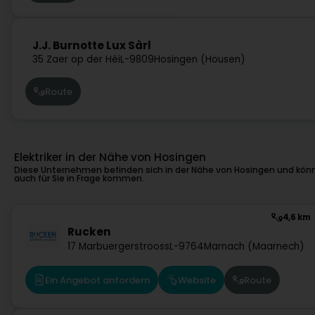
J.J. Burnotte Lux Sàrl
35 Zaer op der Héi
L-9809
Hosingen (Housen)
Route
Elektriker in der Nähe von Hosingen
Diese Unternehmen befinden sich in der Nähe von Hosingen und kön
auch für Sie in Frage kommen.
4,6 km
Rucken
17 Marbuergerstrooss
L-9764
Marnach (Maarnech)
Ein Angebot anfordern
Website
Route